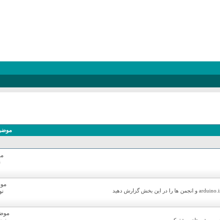
موضو
مو
ن
موض
نو
موضوع