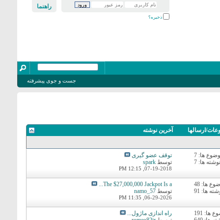
راهنما
ذخیره؟
جست و جوی پیشرفته
عات/ارسالها
آخرين نوشته
ضوع ها: 7
توقف عضو گیری
وشته ها: 7
توسط
spark
12:15 PM
07-19-2018,
وع ها: 48
The $27,000,000 Jackpot Is a...
شته ها: 91
توسط
namo_57
11:35 PM
06-29-2026,
 ها: 191
راه اندازی ماژول...