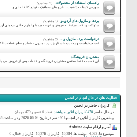
راهنمای استفاده از محصولات
(14 مشاهده)
سورس کدها ، دیتاشیت ، طرح های شماتیک ، توابع کتابخانه ای و ...
بردها و ماژول های آردوینو
(1 مشاهده)
سئوالات و نکات مرتبط به فروش و عرضه بردها و لوازم جانبی بردهای آردو
درخواست برد ، ماژول و ..
(2 مشاهده)
ثبت درخواست واردات و یا سفارش برد ، ماژول ، شیلد و سایر قطعات الک
مشتریان فروشگاه
این قسمت فقط مختص مشتریان فروشگاه و خدمات پس از فروش می با
فعاليت هاي در حال انجام در انجمن
کاربران حاضر در انجمن
در حال حاضر
470 کاربران آنلاین میباشند
.
تعداد 0 عضو و 470 مهمان
بیشترین کاربران آنلاین در انجمنها 460 نفر در تاریخ 04-06-2026 و در ساعت 01:36 PM بوده است .
آمار و ارقام سايت Arduino
موضوع ها
4,022
نوشته ها
19,284
کاربران
16,276
کاربران فعال
0