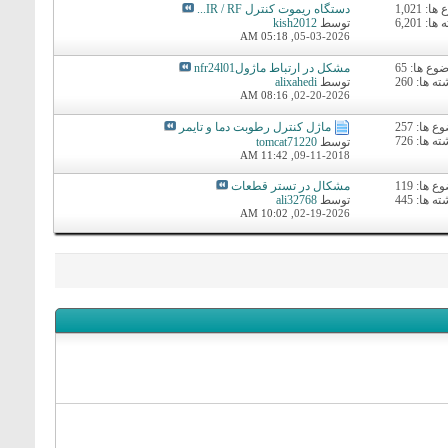
: 1,021
دستگاه ریموت کنترل IR / RF...
ا: 6,201
توسط
kish2012
05:18 AM
05-03-2026,
وع ها: 65
مشکل در ارتباط ماژولnfr24l01
ه ها: 260
توسط
alixahedi
08:16 AM
02-20-2026,
 ها: 257
ماژل کنترل رطوبت دما و تایمر
ه ها: 726
توسط
tomcat71220
11:42 AM
09-11-2018,
 ها: 119
مشکال در تستر قطعات
ه ها: 445
توسط
ali32768
10:02 AM
02-19-2026,