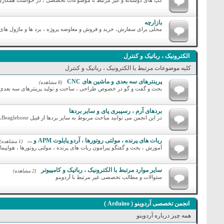
گپ های دوستانه و غیر مرتبط با موضوعات تخصصی ، در خواست همکاری ،
بازارچه
محلی برای سفارش، خرید و فروش و معاوضه پروژه ، برد ها و ماژول های 
الکترونیک ، رباتیک و کنترل
کلیه موضوعات مرتبط با الکترونیک ، رباتیک و کنترل
پرینترهای سه بعدی و ماشین های CNC
(8 مشاهده)
بحث و گفت و گو در خصوص طراحی ، ساخت و تولید پرینترهای سه بعدی و 
بردهای آرم ، رسپبری پای و سایر بردها
در این انجمن می توانید مباحث مربوط به سایر بردها از قبیل Raspberry Pi ،Beaglebone و ... مطرح نمایید
ربات های پرنده ، مولتی روتورها ، آردو پایلوت APM و ...
(1 مشاهده)
آموزش ، بحث و گفتگو پیرامون ربات های پرنده ، مولتی روتورها ، هواپیماهای مدل
سایر موارد مرتبط با الکترونیک ، رباتیک و کامپیوتر
(2 مشاهده)
سئوالات و مطالب تخصصی غیر مرتبط با آردوینو
انجمن تخصصی آردوینو ( Arduino )
همه چیز درباره آردوینو