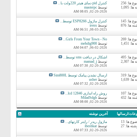
 ها: 256
کنترل pid دمای هیتر 220ولت با...
ا: 1,095
توسط
masterpc
08:05 AM
02-20-2026,
 ها: 145
کنترل ماژول ESP8266 توسط...
ه ها: 876
توسط
irenx
06:51 AM
08-03-2025,
 ها: 269
Girls From Your Town - No...
ا: 1,451
توسط
mehdig900
04:07 AM
06-02-2026,
 ها: 495
اشکال در دیافت sms توسط...
ا: 2,307
توسط
mamad_j
07:30 AM
02-20-2026,
 ها: 319
ارسال نشدن پیامک توسط Sim800L
ا: 1,639
توسط
usher
07:32 AM
02-20-2026,
 ها: 107
روش راه اندازی lcd 12846...
ه ها: 432
توسط
MiladSdgh
08:00 AM
02-20-2026,
عات/ارسالها
آخرين نوشته
وع ها: 13
ماژول ریدر / رایتر کارتهای...
شته ها: 27
توسط
ibeshkar
07:33 AM
02-20-2026,