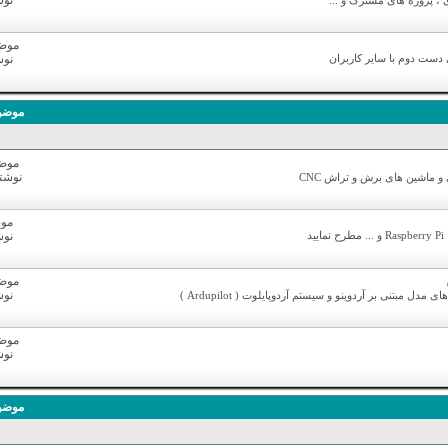
نوشت
 پروژه های مشترک و ...
موضوع
دست دوم با سایر کاربران
نوشت
موضو
موضوع
نوشته ه
ماشین های برش و تراش CNC
موض
نوشت
موضوع
نوشت
 مبتنی بر آردوینو و سیستم آردوپایلوت ( Ardupilot )
موضوع
نوشت
موضو