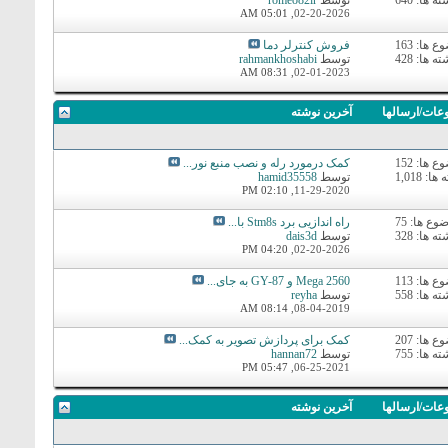
ه ها: 640
توسط
romeo82ir
05:01 AM
02-20-2026,
 ها: 163
فروش کنترلر دما
ه ها: 428
توسط
rahmankhoshabi
08:31 AM
02-01-2023,
عات/ارسالها
آخرين نوشته
 ها: 152
کمک درمورد رله و نصب منبع نور...
ا: 1,018
توسط
hamid35558
02:10 PM
11-29-2020,
وع ها: 75
راه اندازیی برد Stm8s با...
ه ها: 328
توسط
dais3d
04:20 PM
02-20-2026,
 ها: 113
2560 Mega و GY-87 به جای...
ه ها: 558
توسط
reyha
08:14 AM
08-04-2019,
 ها: 207
کمک برای پردازش تصویر به کمک...
ه ها: 755
توسط
hannan72
05:47 PM
06-25-2021,
عات/ارسالها
آخرين نوشته