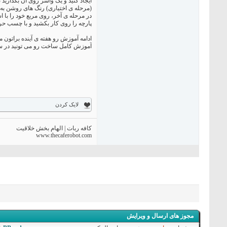
ایجاد کنید و یک واشر روی آن بگذارید ت
(مرحله ی اختیاری) رنگ های روشن به انعکاس 
در مرحله ی آخر، روی مربع خود را با است
پارچه را روی کار بکشید و با چسب حرا
ادامه آموزش رو هفته ی آینده براتون می
آموزش کامل ساخت رو می تونید در سا
لایک کردن
کافه ربات | الهام بخش خلاقیت
www.thecaferobot.com
مجوز های ارسال و ویرایش