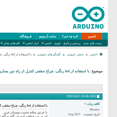
انجمن
تازه چه خبر؟
سایت آردوینو
فروشگاه
پست های جدید
پرسش و پاسخ
تقویم
انجمن
ابزار انجمن
کلیدهای میانبر
انجمن
بخش عمومی
گفتگو های عمومی
با استفاده از led رنگی، چراغ سقفی کنترل از راه دور بسازید. قسمت اول
موضوع:
با استفاده از led رنگی، چراغ سقفی کنترل از راه دور بسازید. قسمت اول
04:05 PM
03-06-2016,
کافه ربات
با استفاده از led رنگی، چراغ سقفی کنترل از راه دور بسازید. قسمت اول
Member
با عرض سلام خدمت دوستان عزیز
تاریخ عضویت
Aug 2015
امروز می خواهیم آموزش گام به گام 