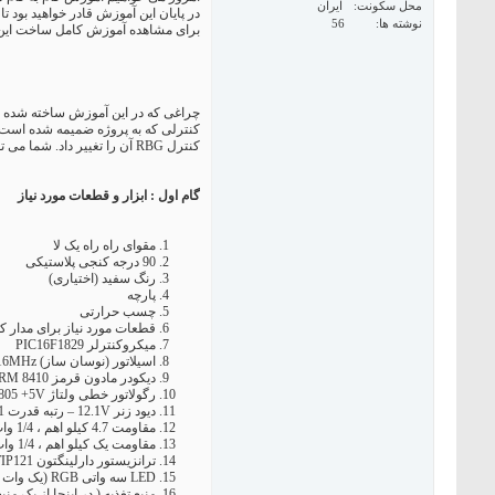
محل سکونت
ایران
در پایان این آموزش قادر خواهید بود تا یک چراغ LED سقفی بسازید و با استفاده ریموت کنترل، رنگ و سرعت نورهای آن را تن
نوشته ها
56
برای مشاهده آموزش کامل ساخت این چ
چراغی که در این آموزش ساخته شده است، یک مربع 30"x30" با ارتفاع 3.5" است. این چراغ از 9 LED 3W RBG استفاده می کند 
کنترلی که به پروژه ضمیمه شده است، ب
کنترل RBG آن را تغییر داد. شما می توانید با استفاده از دکمه های بالا و پایین کنترل، سرعت تغییر RBG لامپ را عوض کنید و حتی روی یک رنگ توقف کنید.
گام اول : ابزار و قطعات مورد نیاز
مقوای راه راه یک لا
90 درجه کنجی پلاستیکی
رنگ سفید (اختیاری)
پارچه
چسب حرارتی
قطعات مورد نیاز برای مدار ک
میکروکنترلر PIC16F1829
اسیلاتور (نوسان ساز) TTL 16MHz
دیکودر مادون قرمز IRM 8410 یا GP3U10X
رگولاتور خطی ولتاژ LM7805 +5V (یا هر نوع منبع تغذیه 5V مشابه)
دیود زنر 12.1V – رتبه قدرت 1 وات
مقاومت 4.7 کیلو اهم ، 1/4 وات
مقاومت یک کیلو اهم ، 1/4 وات (سه عدد)
ترانزیستور دارلینگتون TIP121 (سه عدد)
LED سه واتی RGB (یک وات بر رنگ ) (9 عدد)
منبع تغذیه ( در اینجا از یک منبع نغذیه 30V 2A استفاده شده است). (گا