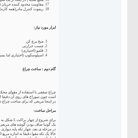
مقاومت محدود کننده جریان (س
ریموت کنترل مادر(همه کاره) E AREM4000-X
ابزار مورد نیاز:
میخ پرچ کن
چسب حرارتی
قلمو (اختیاری)
اسیلوسکوپ (اختیاری اما بسیا
گام دوم : ساخت چراغ
است چون سوراخ های روی آن دقیقا اندازه پیچ های 1/8" است و این با
در اینجا مربعی که برای ساخت چراغ در نظر گرفته شده است، دارای اندازه 30"x30" و بلندی 3.5" است. ای
مراحل ساخت:
یک گونیا صاف بودن گوشه های مربعی ر
در مرحله ی بعد، چهار تکه پایه دیواری به طول 3.5 اینچ ببرید و روی براکت های L شکل قرار دهید. اندازه 3.5 اینچی را نیز میتوانید بسته به س