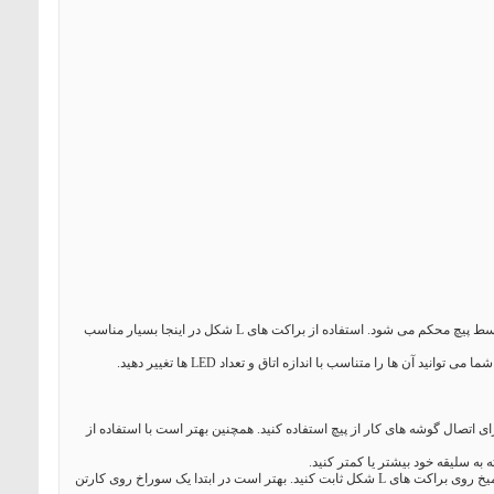
چراغ سقفی با استفاده از مقوای محکم یا کارتن نازک ساخته می شود. بدنه کار با استفاده از 90 درجه های کنجی پلاستیکی ثابت و توسط پیچ محکم می شود. استفاده از براکت های L شکل در اینجا بسیار مناسب
 به هم وصل کنید. برای اتصال گوشه های کار از پیچ استفاده کنید. همچنین بهتر است با استفاده از
حالا یک تکه مقوا دقیقا به اندازه مربع 30"x30" (یا هر اندازه ای که انتخاب کرده اید) و چهار دیواره ی آن ببرید. هر سمت این مقوا را با میخ روی براکت های L شکل ثابت کنید. بهتر است در ابتدا یک سوراخ روی کارتن