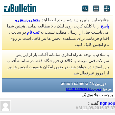
چنانچه این اولین بازید شماست, لطفا ابتدا
بخش پرسش و
پاسخ
را با کلیک کردن روی لینک بالا مطالعه نمایید، هچنین شما
می بایست قبل از ارسال مطلب نسبت به
ثبت نام
در سایت ،
اقدام فرمایید. برای مشاهده انجمن ها نیز کافی است بر روی
نام انجمن کلیک کنید.
با سلام، با توجه به راه اندازی سامانه آفتاب یار از این پس
سوالات فنی مرتبط با کالاهای فروشگاه فقط در سامانه آفتاب
یار پاسخ داده خواهد شد، در ضمن امکان عضویت انجمن ها نیز
از امروز غیرفعال شد.
دوربین action camera 4k
موضوع:
دوربین action camera 4k
برچسب ها:
هیچ یک
hghpo
گفت::
11-09-2016
07:37 A