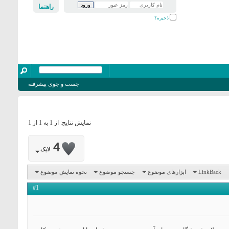
راهنما
ذخیره؟
جست و جوی پیشرفته
نمایش نتایج: از 1 به 1 از 1
4
لایک
LinkBack
ابزارهای موضوع
جستجو موضوع
نحوه نمایش موضوع
#1