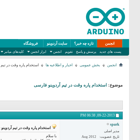
انجمن
تازه چه خبر؟
سایت آردوینو
فروشگاه
پست های جدید
پرسش و پاسخ
تقویم
انجمن
ابزار انجمن
کلیدهای میانبر
انجمن
بخش عمومی
اخبار و اطلاعیه ها
استخدام پاره وقت در تیم 
موضوع:
استخدام پاره وقت در تیم آردوینو فارسی
06:38 PM
09-22-2013,
spark
استخدام پاره وقت در تیم آردوینو
مدیر اصلی
با سلام
تاریخ عضویت
Aug 2012