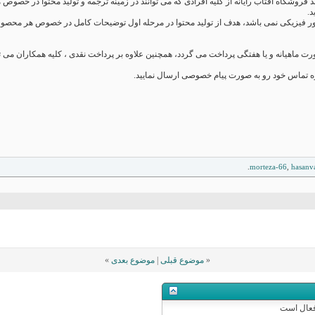
اند فروشگاه آفتاب رایانه از کلیه افرادی که می توانند در زمینه ترجمه و تولید محتوا در خ
د.
حضور فیزیکی نمی باشد، هدف از تولید محتوا در مرحله اول توضیحات کامل در خصوص هر محصو
ت ماهیانه و یا هفتگی پرداخت می گردد، همچنین علاوه بر پرداخت نقدی ، کلیه همکاران می توا
ره تماس خود رو به صورت پیام خصوصی ارسال نمایید.
morteza-66
,
hasanv
«
موضوع قبلی
|
موضوع بعدی
»
عال
است