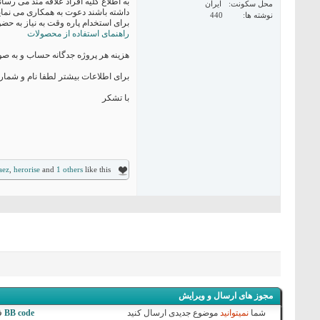
به اطلاع کلیه افراد علاقه مند می رس
محل سکونت
ایران
داشته باشند دعوت به همکاری می نمای
نوشته ها
440
برای استخدام پاره وقت به نیاز به 
راهنمای استفاده از محصولات
هزینه هر پروژه جدگانه حساب و به صور
برای اطلاعات بیشتر لطفا نام و شما
با تشکر
aez
,
herorise
and
1 others
like this.
مجوز های ارسال و ویرایش
شما
نمیتوانید
موضوع جدیدی ارسال کنید
BB code
ف