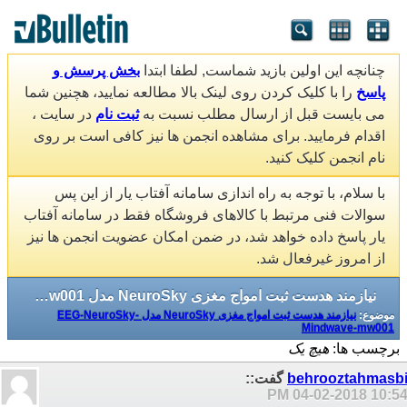
چنانچه این اولین بازید شماست, لطفا ابتدا
بخش پرسش و
پاسخ
را با کلیک کردن روی لینک بالا مطالعه نمایید، هچنین شما
می بایست قبل از ارسال مطلب نسبت به
ثبت نام
در سایت ،
اقدام فرمایید. برای مشاهده انجمن ها نیز کافی است بر روی
نام انجمن کلیک کنید.
با سلام، با توجه به راه اندازی سامانه آفتاب یار از این پس
سوالات فنی مرتبط با کالاهای فروشگاه فقط در سامانه آفتاب
یار پاسخ داده خواهد شد، در ضمن امکان عضویت انجمن ها نیز
از امروز غیرفعال شد.
نیازمند هدست ثبت امواج مغزی NeuroSky مدل EEG-NeuroSky-Mindwave-mw001
موضوع:
نیازمند هدست ثبت امواج مغزی NeuroSky مدل EEG-NeuroSky-
Mindwave-mw001
برچسب ها:
هیچ یک
behrooztahmasb
گفت::
04-02-2018
10:54 P