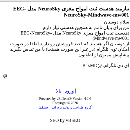
نیازمند هدست ثبت امواج مغزی NeuroSky مدل EEG-
NeuroSky-Mindwave-mw001
سلام دوستان
من برای پایان نامم به همچین هدستی نیاز دارم
(هدست ثبت امواج مغزی NeuroSky مدل EEG-NeuroSky-
Mindwave-mw001)
از دوستان اگر هستند که قصد فروشش رو دارند لطفا در صورت
امکان توی تلگرام (در غیر این صورت همینجا) با من تماس بگیرید
پیشاپیش ممنون از لطفتون
آی دی تلگرام: @BTsMD
ورود
بالا
Powered by vBulletin® Version 4.2.0
Copyright © 2026
گروه طراحی و تولید نرم افزار سیکما
SEO by vBSEO