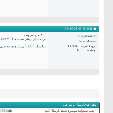
09:26 AM
05-10-2018,
لینک های مربوطه
spydermard
برد کنترلر پرینتر سه بعدی MKS Gen V1.4
Junior Member
تاریخ عضویت
Oct 2016
نمایشگر ( LCD ) پرینتر های سه بعدی RepRap Smart Controller
نوشته ها
6
مجوز های ارسال و ویرایش
شما
نمیتوانید
موضوع جدیدی ارسال کنید
BB code
ف