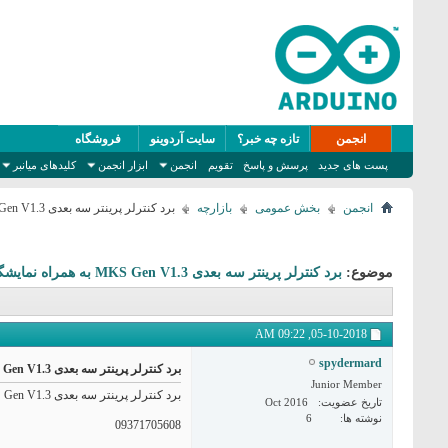
انجمن
تازه چه خبر؟
سایت آردوینو
فروشگاه
پست های جدید
پرسش و پاسخ
تقویم
انجمن
ابزار انجمن
کلیدهای میانبر
انجمن
بخش عمومی
بازارچه
برد کنترلر پرینتر سه بعدی MKS Gen V1.3 به همراه نمایشگر مخصوص
موضوع:
برد کنترلر پرینتر سه بعدی MKS Gen V1.3 به همراه نمایشگر مخصوص
09:22 AM
05-10-2018,
spydermard
برد کنترلر پرینتر سه بعدی MKS Gen V1.3 به همراه نمایشگر مخصوص
Junior Member
برد کنترلر پرینتر سه بعدی MKS Gen V1.3 به همراه نمایشگر مخصوص خودش که رم ریدر هم داره دارم. اگه کسی لازم داشت باهام تماس بگیره. حدود قیمتش تو سایت جمعا 235 تومنه من 200 تومن می دم.
تاریخ عضویت
Oct 2016
نوشته ها
6
09371705608