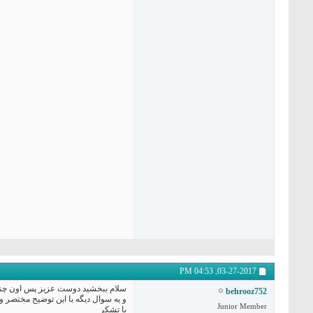
04:53 PM
03-27-2017,
سلام ببخشید دوست عزیز پس اون چند ت
behrooz752
و یه سوال دیگه با این توضیح مختصر و
Junior Member
با تشکر