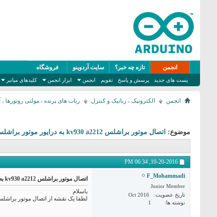
انجمن
تازه چه خبر؟
سایت آردوینو
فروشگاه
پست های جدید
پرسش و پاسخ
تقویم
انجمن
ابزار انجمن
کلیدهای میانبر
انجمن
الکترونیک ، رباتیک و کنترل
ربات های پرنده ، مولتی روتورها ، آردو پای
موضوع:
اتصال موتور براشلس kv930 a2212 به درایور موتور براشلس 32a dc
06:34 PM
10-20-2016,
F_Mohammadi
اتصال موتور براشلس kv930 a2212 به درایور موتور براشلس 32a dc
Junior Member
باسلام
تاریخ عضویت
Oct 2016
لطفا یک نقشه از اتصال موتور براشلس kv930 a2212 به درایور موتور براشلس 32a dc،ب
نوشته ها
1