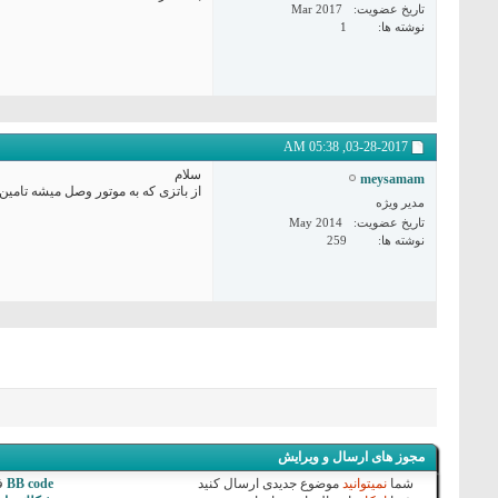
تاریخ عضویت
Mar 2017
نوشته ها
1
05:38 AM
03-28-2017,
سلام
meysamam
از باتزی که به موتور وصل میشه تامین
مدیر ویژه
تاریخ عضویت
May 2014
نوشته ها
259
مجوز های ارسال و ویرایش
شما
نمیتوانید
موضوع جدیدی ارسال کنید
BB code
ف