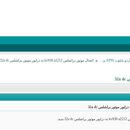
لوت APM و ...
اتصال موتور براشلس kv930 a2212 به درایور موتور براشلس 32a dc
دید.