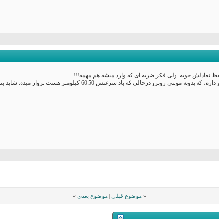
حفظ تعادلش خوبه. ولی فکر ضربه ای که وارد میشه هم مهمه!!!
ی روترو درحالی که باد سرعتش 50 60 کیلومتر هست پرواز میده. شاید بتونه کمکت کنه.
«
موضوع قبلی
|
موضوع بعدی
»