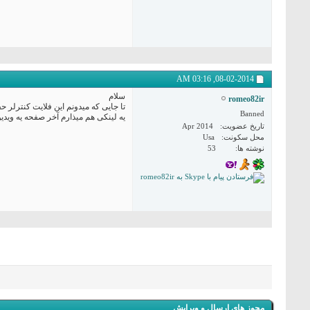
03:16 AM
08-02-2014,
سلام
romeo82ir
تا جایی که میدونم این فلایت کنترلر 
Banned
یه لینکی هم میذارم آخر صفحه یه ویدیو داره، که یدونه مولت
تاریخ عضویت
Apr 2014
محل سکونت
Usa
نوشته ها
53
مجوز های ارسال و ویرایش