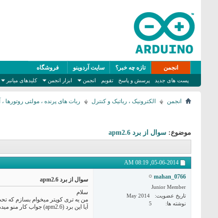
انجمن
تازه چه خبر؟
سایت آردوینو
فروشگاه
پست های جدید
پرسش و پاسخ
تقویم
انجمن
ابزار انجمن
کلیدهای میانبر
انجمن
الکترونیک ، رباتیک و کنترل
ربات های پرنده ، مولتی روتورها ، آردو پای
موضوع:
سوال از برد apm2.6
08:19 AM
05-06-2014,
mahan_0766
سوال از برد apm2.6
Junior Member
سلام
تاریخ عضویت
May 2014
من يه تری کوپتر ميخوام بسازم که تح
نوشته ها
5
آيا اين برد (apm2.6) جواب کار منو ميده؟