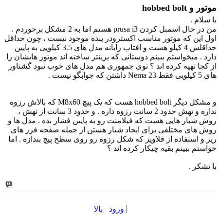
موتور و hobbed bolt
با سلام .
من در حال اسمبل کردن prusa i3 هستم اما به 2 مشکل برخوردم .
اول این که موتور مناسب اکسترودر بنده موجود نیست ، چون حداقل
حداقلش 4 کیلو هست و افتاب رایانه مدل های 3.5 کیلویی به پایین
دارد . میخواستم ببینم دوستانی که پرینتر ساخته اند موتور هایشان را
از کجا تهیه کرده اند ؟ توی جمهوری هم مدل های خوب نبود گشتاور
های 5 کیلویی فقط Nema 23 داشتن که جوابگو نیست .
و مشکل دیگر hobbed bolt هست که یک پیچ M8x60 که بالاش رزوه
نداره و تهش حدود 2 سانت رزوه داره . و حدود 3 سانت از تهش ،
روش شیار هایی هست که فیلامنت رو به پایین فشار بده . مدل ها و
روش های مختلفی برای ایجاد شیار هستن از جمله صفحه فرز های
ریز و استفاده از قلاویز که شکل رزوه رو روی سطح پیچ بندازه . اما
خواستم ببینم بقیه چیکار کرده اند ؟
با تشکر .
ورود
بالا