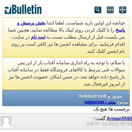
چنانچه این اولین بازید شماست, لطفا ابتدا
بخش پرسش و
پاسخ
را با کلیک کردن روی لینک بالا مطالعه نمایید، هچنین شما
می بایست قبل از ارسال مطلب نسبت به
ثبت نام
در سایت ،
اقدام فرمایید. برای مشاهده انجمن ها نیز کافی است بر روی
نام انجمن کلیک کنید.
با سلام، با توجه به راه اندازی سامانه آفتاب یار از این پس
سوالات فنی مرتبط با کالاهای فروشگاه فقط در سامانه آفتاب
یار پاسخ داده خواهد شد، در ضمن امکان عضویت انجمن ها نیز
از امروز غیرفعال شد.
موتور و hobbed bolt
موضوع:
موتور و hobbed bolt
برچسب ها:
هیچ یک
Arman559
گفت::
07-10-2015
08:03 A