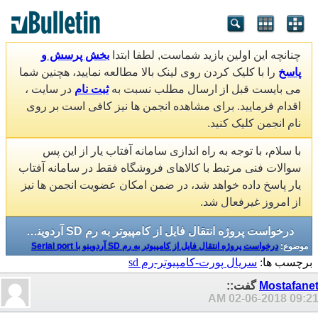
چنانچه این اولین بازید شماست, لطفا ابتدا
بخش پرسش و
پاسخ
را با کلیک کردن روی لینک بالا مطالعه نمایید، هچنین شما
می بایست قبل از ارسال مطلب نسبت به
ثبت نام
در سایت ،
اقدام فرمایید. برای مشاهده انجمن ها نیز کافی است بر روی
نام انجمن کلیک کنید.
با سلام، با توجه به راه اندازی سامانه آفتاب یار از این پس
سوالات فنی مرتبط با کالاهای فروشگاه فقط در سامانه آفتاب
یار پاسخ داده خواهد شد، در ضمن امکان عضویت انجمن ها نیز
از امروز غیرفعال شد.
درخواست پروژه انتقال فایل از کامپیوتر به رم SD آردوینو با Serial port
موضوع:
درخواست پروژه انتقال فایل از کامپیوتر به رم SD آردوینو با Serial port
برچسب ها:
سریال پورت-کامپیوتر-رم sd
Mostafane
گفت::
02-06-2018
09:21 A