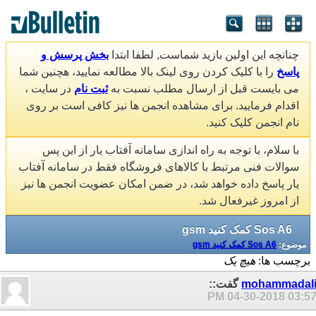
چنانچه این اولین بازید شماست, لطفا ابتدا
بخش پرسش و
پاسخ
را با کلیک کردن روی لینک بالا مطالعه نمایید، هچنین شما
می بایست قبل از ارسال مطلب نسبت به
ثبت نام
در سایت ،
اقدام فرمایید. برای مشاهده انجمن ها نیز کافی است بر روی
نام انجمن کلیک کنید.
با سلام، با توجه به راه اندازی سامانه آفتاب یار از این پس
سوالات فنی مرتبط با کالاهای فروشگاه فقط در سامانه آفتاب
یار پاسخ داده خواهد شد، در ضمن امکان عضویت انجمن ها نیز
از امروز غیرفعال شد.
Sos A6 کمک کنید gsm
موضوع:
Sos A6 کمک کنید gsm
برچسب ها:
هیچ یک
mohammadal
گفت::
04-30-2018
03:57 P