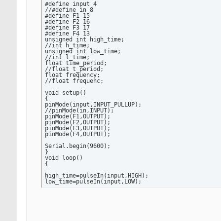
#define input 4

//#define in 8

#define F1 15

#define F2 16

#define F3 17

#define F4 13

unsigned int high_time;

//int h_time;

unsigned int low_time;

//int l_time;

float time_period;

//float t_period;

float frequency;

//float frequenc;

void setup()

{

pinMode(input,INPUT_PULLUP);

//pinMode(in,INPUT);

pinMode(F1,OUTPUT);

pinMode(F2,OUTPUT);

pinMode(F3,OUTPUT);  

pinMode(F4,OUTPUT);

Serial.begin(9600);

}

void loop()

{

high_time=pulseIn(input,HIGH);

low_time=pulseIn(input,LOW);

time_period=high_time+low_time;

time_period=time_period/1000;

frequency=1000/time_period;

/*
