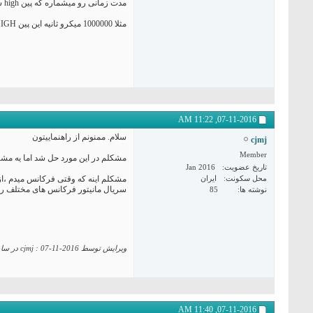
مدت زمانی رو میشماره که پین high شده تا زمانی که LOW شده
مثلا 1000000 میکرو ثانیه این پین HIGH بوده
11:22 AM
07-11-2016,
سلام. ممنونم از راهنماییتون
cjmj
Member
مشکلم در این مورد حل شد اما یه مشک
تاریخ عضویت
Jan 2016
محل سکونت
ایران
سریال مانیتور فرکانس های مختلف رو
نوشته ها
85
ویرایش توسط cjmj : 07-11-2016 در ساعت
11:40 AM
07-11-2016,