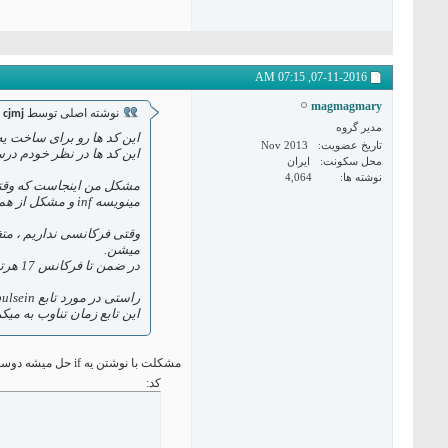
07:15 AM
07-11-2016,
magmagmary
نوشته اصلی توسط
cjmj
مدیر گروه
این کد ها رو برای ساخت ی
تاریخ عضویت
Nov 2013
این کد ها در نظر خودم در
محل سکونت
ایران
نوشته ها
4,064
مینویسه inf و مشکل از همین جا شروع میشه. چون در این لحظه که فرکانس 0 میشه تمام خروجی ها 1 میشن
میشن.
در ضمن تا فرکانس 17 هرتز هم درست نمی سنجه
راستی در مورد تابع pulsein یه سوال دارم
این تابع زمان تناوب به میکر
مشکلت با نوشتن یه if حل میشه دوست من :
کد: