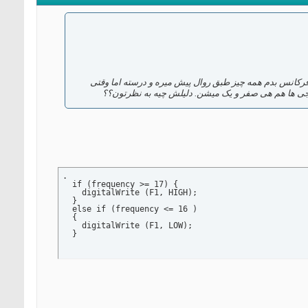
قتی فرکانس میدم ،از 1 هرتز تا فرکانس 15 هرتز ، آردوینو قاطی میکنه!! یعنی اگه بالای 15 هرتز فرکانس بدم همه چیز طبق روال پیش میره و درسته اما وقتی
.

  if (frequency >= 17) {

    digitalWrite (F1, HIGH);

  }

  else if (frequency <= 16 )

  {

    digitalWrite (F1, LOW);

  }