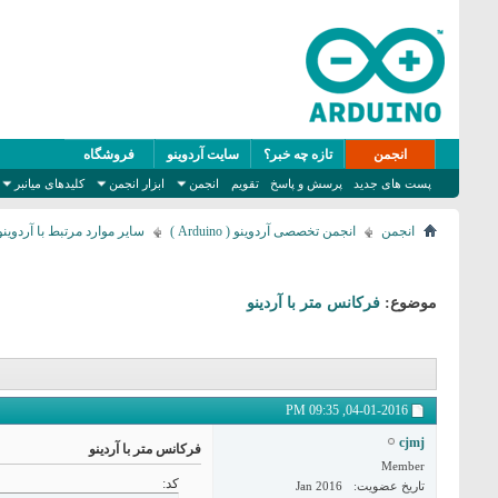
انجمن
تازه چه خبر؟
سایت آردوینو
فروشگاه
پست های جدید
پرسش و پاسخ
تقویم
انجمن
ابزار انجمن
کلیدهای میانبر
انجمن
انجمن تخصصی آردوینو ( Arduino )
سایر موارد مرتبط با آردوینو
موضوع:
فرکانس متر با آردینو
09:35 PM
04-01-2016,
cjmj
فرکانس متر با آردینو
Member
کد:
تاریخ عضویت
Jan 2016