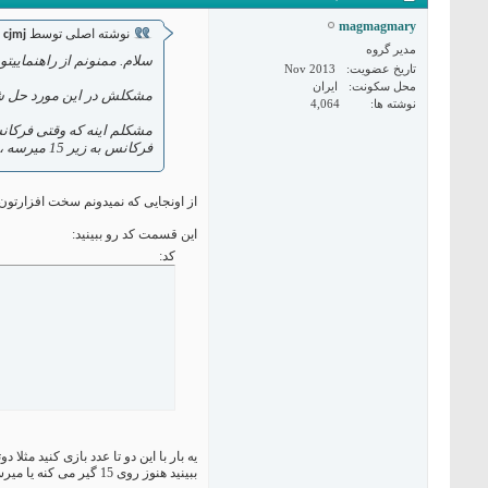
magmagmary
نوشته اصلی توسط
cjmj
مدیر گروه
سلام. ممنونم از راهنماییتو
تاریخ عضویت
Nov 2013
محل سکونت
ایران
مشکلش در این مورد حل شد
نوشته ها
4,064
فرکانس به زیر 15 میرسه ، توی سریال مانیتور فرکانس های مختلف رو نشون میده و به شدت نوسان داره و خروجی ها هم هی صفر و یک میشن. دلیلش چیه به نظرتون؟؟
از اونجایی که نمیدونم سخت افزارتو
این قسمت کد رو ببینید:
کد:
یه بار با این دو تا عدد بازی کنید مثلا 
ببینید هنوز روی 15 گیر می کنه یا میرسه به 13 12