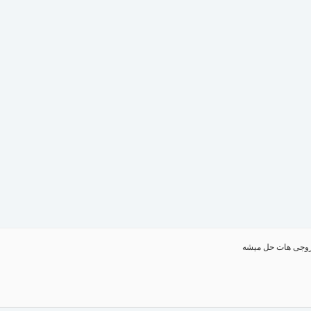
روجی هات حل میشه