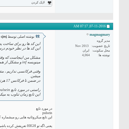
لایک کردن
07:17 AM
07-11-2016,
magmagmary
نوشته اصلی توسط
cjmj
مدیر گروه
این کد ها رو برای ساخت ی
تاریخ عضویت
Nov 2013
این کد ها در نظر خودم در
محل سکونت
ایران
نوشته ها
4,064
مینویسه inf و مشکل از همین جا شروع میشه. چون در این لحظه که فرکانس 0 میشه تمام خروجی ها 1 میشن
میشن.
در ضمن تا فرکانس 17 هرتز هم درست نمی سنجه
راستی در مورد تابع pulsein یه سوال دارم
این تابع زمان تناوب به میکر
در مورد تابع
pulsein
این تابع میکروثانیه هایی رو میشماره 
یعنی اگه تو HIGH تعریفش کرده باشی