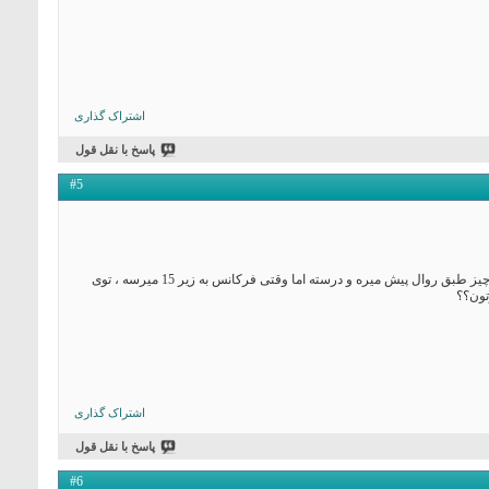
 if (frequency >= 38){

  digitalWrite (F3, HIGH);

  }

       else if (frequency <= 37) 

       {

       digitalWrite (F3, LOW); 

       }

 if (frequency >= 49){

  digitalWrite (F4, HIGH);

اشتراک گذاری
 }

       else if (frequency <=48){

پاسخ با نقل قول
        digitalWrite (F4, LOW);

 }

 delay(50);

#5
}
مشکلم اینه که وقتی فرکانس میدم ،از 1 هرتز تا فرکانس 15 هرتز ، آردوینو قاطی میکنه!! یعنی اگه بالای 15 هرتز فرکانس بدم همه چیز طبق روال پیش میره و درسته اما وقتی فرکانس به زیر 15 میرسه ، توی
تون؟؟
اشتراک گذاری
پاسخ با نقل قول
#6