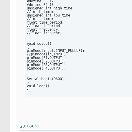
#define F3 17

#define F4 13

unsigned int high_time;

//int h_time;

unsigned int low_time;

//int l_time;

float time_period;

//float t_period;

float frequency;

//float frequenc;

void setup()

{

pinMode(input,INPUT_PULLUP);

//pinMode(in,INPUT);

pinMode(F1,OUTPUT);

pinMode(F2,OUTPUT);

pinMode(F3,OUTPUT);  

pinMode(F4,OUTPUT);

Serial.begin(9600);

}

void loop()

{

high_time=pulseIn(input,HIGH);

low_time=pulseIn(input,LOW);

time_period=high_time+low_time;

time_period=time_period/1000;

if(time_period!=0){frequency=1000/time_period;}

else {Serial.println("0 Frequency");frequency=0;}

اشتراک گذاری