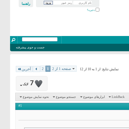
راهنما
ذخیره؟
جست و جوی پیشرفته
صفحه 1 از 2
1
2
آخرین
نمایش نتایج: از 1 به 10 از 12
7
لایک
LinkBack
ابزارهای موضوع
جستجو موضوع
نحوه نمایش موضوع
#1