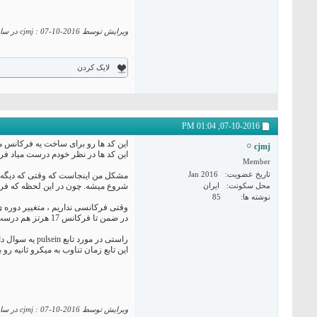
ویرایش توسط cjmj : 07-10-2016 در ساعت
لایک کردن
01:04 PM
07-10-2016,
این کد ها رو برای ساخت یه فرکانس م
cjmj
این کد ها در نظر خودم درست میاد فر
Member
تاریخ عضویت
Jan 2016
محل سکونت
ایران
شروع میشه. چون در این لحظه که فرکانس 0 میشه تمام خروجی 
نوشته ها
85
وقتی فرکانسی نداریم ، متغییر دوره ی زمانی مساوی میشه با 0 و چون طبق فرمول 1000 تقسیم میشه بر صفر و
در ضمن تا فرکانس 17 هرتز هم درست نمی سنجه
راستی در مورد تابع pulsein یه سوال دارم
این تابع زمان تناوب به میکرو ثانیه رو 
ویرایش توسط cjmj : 07-10-2016 در ساعت