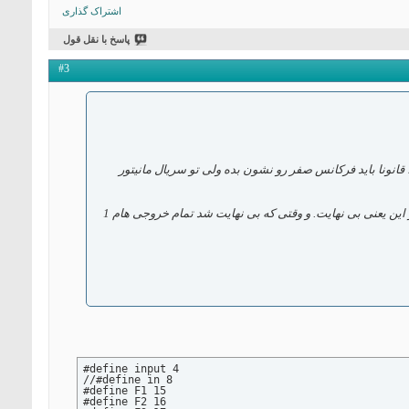
 if (frequency >= 49){

  digitalWrite (F4, HIGH);

اشتراک گذاری
 }

       else if (frequency <=48){

پاسخ با نقل قول
        digitalWrite (F4, LOW);

 }

 delay(50);

#3
}
ت که وقتی که دیگه فرکانسی نمیدم به ورودی یعنی ورودی رو به زمین وصل میکنم یا به 5 ولت ، قانونا باید فرکانس صفر رو نشون بده ولی تو سریال مانیتور
وقتی فرکانسی نداریم ، متغییر دوره ی زمانی مساوی میشه با 0 و چون طبق فرمول 1000 تقسیم میشه بر صفر و این یعنی بی نهایت. و وقتی که بی نهایت شد تمام خروجی هام 1
#define input 4

//#define in 8

#define F1 15

#define F2 16
