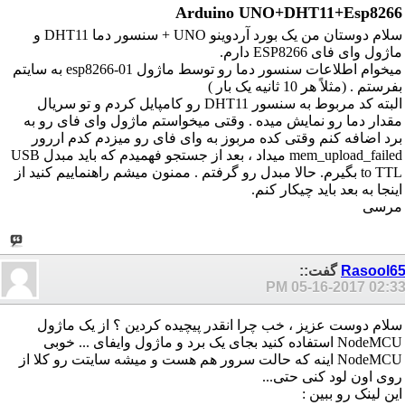
Arduino UNO+DHT11+Esp8266
سلام دوستان من یک بورد آردوینو UNO + سنسور دما DHT11 و
ماژول وای فای ESP8266 دارم.
میخوام اطلاعات سنسور دما رو توسط ماژول esp8266-01 به سایتم
بفرستم . (مثلاً هر 10 ثانیه یک بار )
البته کد مربوط به سنسور DHT11 رو کامپایل کردم و تو سریال
مقدار دما رو نمایش میده . وقتی میخواستم ماژول وای فای رو به
برد اضافه کنم وقتی کده مربوز به وای فای رو میزدم کدم اررور
mem_upload_failed میداد ، بعد از جستجو فهمیدم که باید مبدل USB
to TTL بگیرم. حالا مبدل رو گرفتم . ممنون میشم راهنماییم کنید از
اینجا به بعد باید چیکار کنم.
مرسی
Rasool6
گفت::
05-16-2017
02:33 P
سلام دوست عزیز ، خب چرا انقدر پیچیده کردین ؟ از یک ماژول
NodeMCU استفاده کنید بجای یک برد و ماژول وایفای ... خوبی
NodeMCU اینه که حالت سرور هم هست و میشه سایتت رو کلا از
روی اون لود کنی حتی...
این لینک رو ببین :