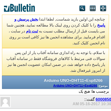
چنانچه این اولین بازید شماست, لطفا ابتدا
بخش پرسش و
پاسخ
را با کلیک کردن روی لینک بالا مطالعه نمایید، هچنین شما
می بایست قبل از ارسال مطلب نسبت به
ثبت نام
در سایت ،
اقدام فرمایید. برای مشاهده انجمن ها نیز کافی است بر روی
نام انجمن کلیک کنید.
با سلام، با توجه به راه اندازی سامانه آفتاب یار از این پس
سوالات فنی مرتبط با کالاهای فروشگاه فقط در سامانه آفتاب
یار پاسخ داده خواهد شد، در ضمن امکان عضویت انجمن ها نیز
از امروز غیرفعال شد.
Arduino UNO+DHT11+Esp8266
موضوع:
Arduino UNO+DHT11+Esp8266
برچسب ها:
هیچ یک
600085
گفت::
05-16-2017
10:30 A