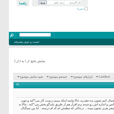
راهنما
ذخیره؟
جست و جوی پیشرفته
نمایش نتایج: از 1 به 2 از 2
LinkBack
ابزارهای موضوع
جستجو موضوع
نحوه نمایش موضوع
#1
اعمال کنم نشون بده چقدره، حالا واسه اینکه ببینم درست کار می*کنه و چون
انس و اندازه اش رو میدم نرم افزار هم از طریق بلندگو پخش می*کنه ، حالا به
قط صفر هرتز نشون میده ... درحالی که مطمئن ام کد ام درسته... آیا بین سیگنال