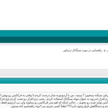
راهنمایی در مورد سیگنال ژنراتور
رقی نمیکنه بینشون ؟ ببینید ، من با آردوینو یه مدار درست کردم تا وقتی یه فرکانس رو بهش 
م افزار اندروید به عنوان مولد سیگنال استفاده کردم ، یعنی نرم افزار رو نصب کردم نوع فرک
ونم فرکانس تولید شده رو بخونم .... جالب اینکه که اهم متر فرکانس رو میخونه ولی برد آردوینو ف
دم و دستگاهش فرق وجود داره؟؟؟ لطفاً کسی چیزی می*دونه راهنماییم کنه ممنون