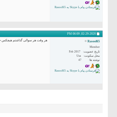
06:09 PM
02-29-2020,
هر وقت هر سوالی گذاشتم هیچکس جواب
Rasool65
Member
تاریخ عضویت
Feb 2017
محل سکونت
Usa
نوشته ها
47