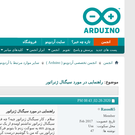
انجمن
تازه چه خبر؟
سایت آردوینو
فروشگاه
پست های جدید
پرسش و پاسخ
تقویم
انجمن
ابزار انجمن
کلیدهای میانبر
انجمن
انجمن تخصصی آردوینو ( Arduino )
سایر موارد مرتبط با آردوینو
موضوع:
راهنمایی در مورد سیگنال ژنراتور
08:43 PM
02-28-2020,
Rasool65
راهنمایی در مورد سیگنال ژنراتور
Member
سلام ، کار سیگنال ژنراتور چیه؟ چه ف
تاریخ عضویت
Feb 2017
سیگنال ژنراتور نداشتم اومدم از یک نر
محل سکونت
Usa
ورودی aux یه سوکت زدم تا بت
نوشته ها
47
ژنراتور یی که من با گوشیم درست کر