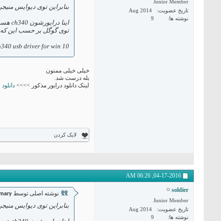
Junior Member
بنابراین توی دیوایس منیج
تاریخ عضویت
Aug 2014
نوشته ها
9
اینا درایورشون ch340 هست
توی گوگل بر حسب این که
ch340 usb driver for win 10 مث
خیلی خیلی ممنون
بله درست شد.
لینک دانلود درایور مذکور >>>>
دانلود
لایک کردن
06:26 AM
04-17-2016,
soldier
نوشته اصلی توسط
mary
Junior Member
بنابراین توی دیوایس منیج
تاریخ عضویت
Aug 2014
نوشته ها
9