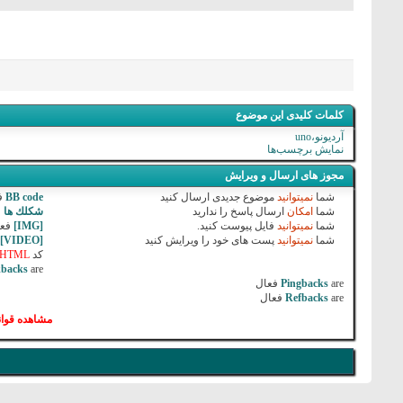
کلمات کلیدی این موضوع
آردیونو،uno
نمایش برچسب‌ها
مجوز های ارسال و ویرایش
شما
نمیتوانید
موضوع جدیدی ارسال کنید
BB code
ف
شما
امکان
ارسال پاسخ را ندارید
شكلك ها
ف
شما
نمیتوانید
فایل پیوست کنید.
[IMG]
فع
شما
نمیتوانید
پست های خود را ویرایش کنید
[VIDEO]
ک
کد
HTML
kbacks
are
are
Pingbacks
فعال
are
Refbacks
فعال
مشاهده قوان