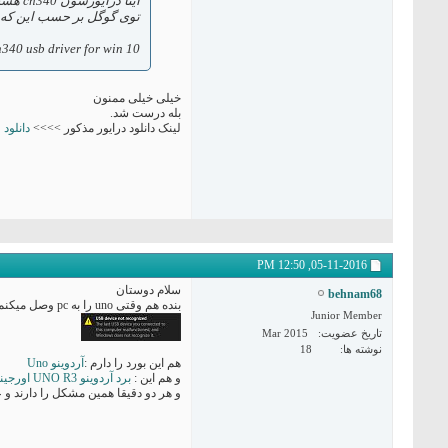
اینا درایورشون ch340 هست
توی گوگل بر حسب این که
ch340 usb driver for win 10 مث
خیلی خیلی ممنون
بله درست شد.
لینک دانلود درایور مذکور >>>>
دانلود
12:50 PM
05-11-2016,
سلام دوستان
behnam68
بنده هم وقتی uno را به pc وصل میکنم شناسایی نمی شود و ارور می دهد
Junior Member
تاریخ عضویت
Mar 2015
نوشته ها
18
هم این بورد را دارم :
آردوینو Uno
و هم این :
برد آردوینو UNO R3 اورجینال
و هر دو دقیقا همین مشکل را دارند و