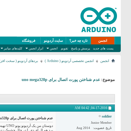
انجمن
تازه چه خبر؟
سایت آردوینو
فروشگاه
پست های جدید
پرسش و پاسخ
تقویم
انجمن
ابزار انجمن
کلیدهای میانبر
انجمن
انجمن تخصصی آردوینو ( Arduino )
بردهای آردوینو ( سخت افزا
موضوع:
عدم شناختن پورت اتصال برای uno mega328p
04:42 AM
04-17-2016,
soldier
عدم شناختن پورت اتصال برای uno mega328p
Junior Member
تاریخ عضویت
Aug 2014
برد هم ال ای دی L در حال چشمک زدن و ال ای دی ON هم ثابت روشن مونده. وقتی برنامه مثلا BLINK رو میخوام بفرستم برای آردیونو آخرین خطش اینو مینویسه: