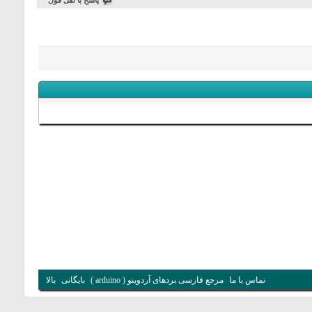
پاسخ با نقل قول
تماس با ما
مرجع فارسی بردهای آردوینو ( arduino )
بایگانی
بالا