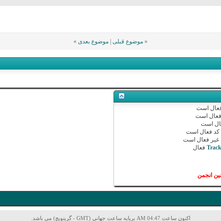
«
موضوع قبلی
|
موضوع بعدی
»
عال
است
عال
است
ال
است
د
فعال
است
غیر فعال
است
Trac
فعال
ین انجمن
اکنون ساعت 04:47 AM برپایه ساعت جهانی (GMT - گرینویچ) می باشد.