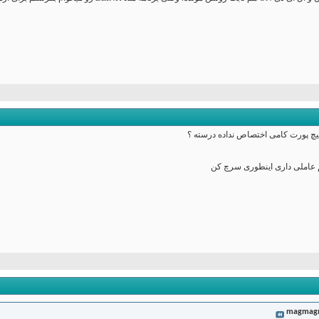
یچ پورت کامی اختصاص نداده درسته ؟
 عاملی داری اینطوری سرچ کن
magmag