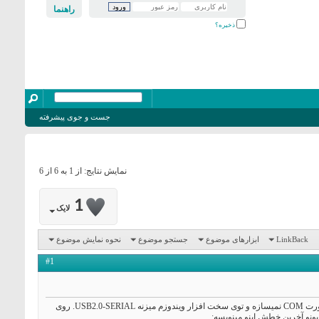
راهنما
ذخیره؟
جست و جوی پیشرفته
نمایش نتایج: از 1 به 6 از 6
1
لایک
LinkBack
ابزارهای موضوع
جستجو موضوع
نحوه نمایش موضوع
#1
دوستان من یک آردیونو یونو UNO تهیه کردم به قیمت 18هزار تومن. الان وصلش میکنم به لبتاب مثل مدل DUE که قبلا خریده بودم پورت COM نمیسازه و توی سخت افزار ویندوزم میزنه USB2.0-SERIAL. روی