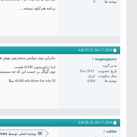
نوشته ها
9
برنامه هم آپلود نمیشه......
05:23 AM
04-17-2016,
بنابراین توی دیوایس منیجرتون بهش ه
magmagmary
مدیر گروه
اینا درایورشون ch340 هست
تاریخ عضویت
Nov 2013
توی گوگل بر حسب این که چه سیستم
محل سکونت
ایران
ch340 usb driver for win 10 مثلا
نوشته ها
4,064
06:26 AM
04-17-2016,
soldier
نوشته اصلی توسط
mary