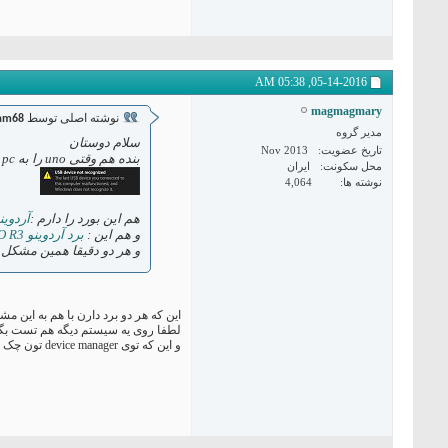
05:38 AM
05-14-2016,
magmagmary
نوشته اصلی توسط
am68
مدیر گروه
سلام دوستان
تاریخ عضویت
Nov 2013
بنده هم وقتی uno را به pc وصل میکنم شناسایی نمی شود و ارور می دهد
محل سکونت
ایران
نوشته ها
4,064
هم این بورد را دارم :
آردوینو o
و هم این :
برد آردوینو UNO R3 اورجینال
و هر دو دقیقا همین مشکل 
این که هر دو برد دارن با هم به این
لطفا روی یه سیستم دیگه هم تست بگیر
و این که توی device manager تون چک کنید آیتمی بهش اختصاص میده یا نه