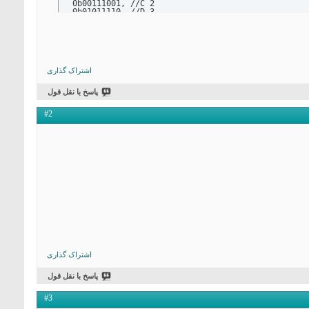
  0b00111001, //C 2

  0b01011110, //D 3 

  0b01111001, //E 4 

  0b01110001, //F 5

  0b00111101, //G 6

  0b01110110, //H 7

  0b00111000, //L 8

  0b00111111, //O 9

};

اشتراک گذاری
int i;

پاسخ با نقل قول
void setup() {

  Serial.begin(9600);

#2
  //Clock

  pinMode(22, OUTPUT);

  pinMode(23, OUTPUT);

  pinMode(24, OUTPUT);

  pinMode(53, OUTPUT);

  pinMode(49, OUTPUT);

  pinMode(51, OUTPUT);

  pinMode(23 , OUTPUT);

  pinMode(15, OUTPUT);

  pinMode(14, OUTPUT);

  pinMode(50, OUTPUT);

  pinMode(52, OUTPUT);

  pinMode(48, OUTPUT);

اشتراک گذاری
  pinMode(47, OUTPUT);

  pinMode(43, OUTPUT);

پاسخ با نقل قول
  pinMode(45, OUTPUT);

#3
  pinMode(46, OUTPUT);
