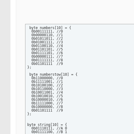
 byte numbers[10] = {

  0b00111111, //0

  0b00000110, //1

  0b01011011, //2

  0b01001111, //3

  0b01100110, //4

  0b01101101, //5

  0b01111101, //6

  0b00000111, //7

  0b01111111, //8

  0b01101111  //9

};

 byte numberstow[10] = {

  0b11000000, //0

  0b11111001, //1

  0b10100100, //2

  0b10110000, //3

  0b10011001, //4

  0b10010010, //5

  0b10000010, //6

  0b11111000, //7

  0b10000000, //8

  0b01101111  //9

};

byte string[10] = {

  0b01110111, //A 0

  0b01111100, //B 1
