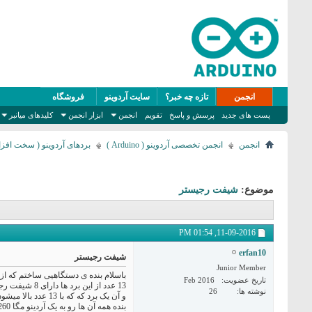
انجمن
تازه چه خبر؟
سایت آردوینو
فروشگاه
پست های جدید
پرسش و پاسخ
تقویم
انجمن
ابزار انجمن
کلیدهای میانبر
انجمن
انجمن تخصصی آردوینو ( Arduino )
بردهای آردوینو ( سخت افزا
موضوع:
شیفت رجیستر
01:54 PM
11-09-2016,
erfan10
شیفت رجیستر
Junior Member
باسلام بنده ی دستگاهیی ساختم که از 14 عدد برد ساخته شده که
تاریخ عضویت
Feb 2016
13 عدد از این برد ها دارای 8 شیفت رجیستر و 8 عدد سون سگمنت هست که منبع تغذیه هر برد با یک رگلاتور 7805 تامین میشود که همه به یک منبع سویچینگ 12 ولت 3 آمپر وصل هست
نوشته ها
26
و آن یک برد که که با 13 عدد بالا میشود 14 دارای 4 شبفت رجیستر و 4 سون سگمنت هست (برای ساعت)
بنده همه آن ها رو به یک آردینو مگا 5260 وصل کردم و برق اردینو هم usb خود کامپیوتر هست