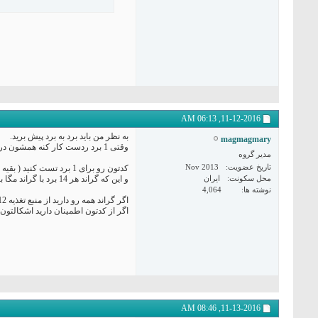
06:13 AM
11-12-2016,
به نظر من باید برد به برد پیش برید.
magmagmary
وقتی 1 برد ردست کار کنه همشون درست میشن .
مدیر گروه
تاریخ عضویت
Nov 2013
کدتون رو برای 1 برد تست کنید ( بقیه رو از لحاظ سخت افزاری هم از مگا جدا کنید )
محل سکونت
ایران
و این که گراند هر 14 برد با گراند مگا باید مشترک باشه.
نوشته ها
4,064
اگر گراند همه رو دارید از منبع تغذیه 12 ولت می گیرید کافیه گراند منبع رو با مگا مشترک کنید. این قضیه خیلی مهمه
اگر از کدتون اطمینان دارید اشکالتون 
08:46 AM
11-13-2016,