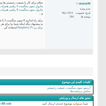
سلام برای کار با شیفت رجیستر ها پیشنهاد می کنم سری 74hc595 که ماژول نمایشگرش 
shobeir90
ماژول سون سگمنت 4 رقمی همراه با درایور 74HC59
مدیر ویژه
ماژول سون سگمنت 8 رقمی همراه با درایور 74HC59
تاریخ عضویت
Mar 2014
و ...
نوشته ها
584
برای راه اندازی 8 سون سگمنت 2 تا شیفت رجیستر 74hc595 کافیه
یه پیشنهاد دیگه اینکه شما بیا برای هر 8 سون سگمنت یک 7805 بذار چون باعث میشه داغ کنه یا اینکه کلا بجای استفاده از چندین 7805 از یه چیزی مثل این
برای برد Raspberry Pi
استفاده کن .
کلمات کلیدی این موضوع
آردینو
،
سون سگمنت
،
شیفت رجیستر
نمایش برچسب‌ها
مجوز های ارسال و ویرایش
شما
نمیتوانید
موضوع جدیدی ارسال کنید
BB code
ف