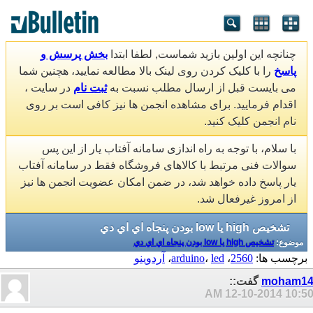
چنانچه این اولین بازید شماست, لطفا ابتدا
بخش پرسش و
پاسخ
را با کلیک کردن روی لینک بالا مطالعه نمایید، هچنین شما
می بایست قبل از ارسال مطلب نسبت به
ثبت نام
در سایت ،
اقدام فرمایید. برای مشاهده انجمن ها نیز کافی است بر روی
نام انجمن کلیک کنید.
با سلام، با توجه به راه اندازی سامانه آفتاب یار از این پس
سوالات فنی مرتبط با کالاهای فروشگاه فقط در سامانه آفتاب
یار پاسخ داده خواهد شد، در ضمن امکان عضویت انجمن ها نیز
از امروز غیرفعال شد.
تشخيص high يا low بودن پنجاه اي اي دي
موضوع:
تشخيص high يا low بودن پنجاه اي اي دي
برچسب ها:
2560
،
led
،
arduino
،
آردوينو
moham1
گفت::
12-10-2014
10:50 A