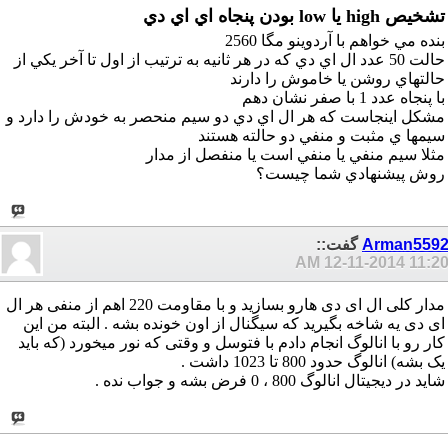
تشخيص high يا low بودن پنجاه اي اي دي
بنده مي خواهم با آردوينو مگا 2560
حالت 50 عدد ال اي دي كه در هر ثانيه به ترتيب از اول تا آخر يكي از
حالتهاي روشن يا خاموش را دارند
با پنجاه عدد 1 با صفر نشان دهم
مشكل اينجاست كه هر ال اي دي دو سيم منحصر به خودش را دارد و
سيمها ي مثبت و منفي دو حالته هستند
مثلا سيم منفي يا منفي است يا منفصل از مدار
روش پيشنهادي شما چيست؟
Arman559
گفت::
12-11-2014
11:20 A
مدار کلی ال ای دی هارو بسازید و با مقاومت 220 اهم از منفی هر ال
ای دی یه شاخه بگیرید که سیگنال از اون خونده بشه . البته من این
کار رو با انالوگ انجام دادم با فتوسل و وقتی که نور میخورد (که باید
یک بشه) انالوگ حدود 800 تا 1023 داشت .
شاید در دیجیتال انالوگ 800 ، 0 فرض بشه و جواب نده .