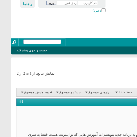
راهنما
ذخیره؟
جست و جوی پیشرفته
نمایش نتایج: از 1 به 2 از 2
LinkBack
ابزارهای موضوع
جستجو موضوع
نحوه نمایش موضوع
#1
و یادبگیرم تا خودم یه برنامه جدید بنویسم اما آموزش هایی که تو اینترنت هست فقط یه سری