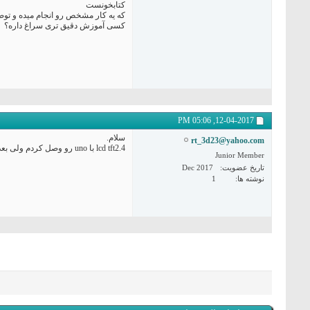
کتابخونست
که یه کار مشخص رو انجام میده و توض
کسی آموزش دقیق تری سراغ داره؟
05:06 PM
12-04-2017,
سلام.
rt_3d23@yahoo.com
lcd tft2.4 با uno رو وصل کردم ولی بعد از کامپایل صفحه سفید و کمی روشن و خاموش میشه..کسی میدونه مشکل چیه؟
Junior Member
تاریخ عضویت
Dec 2017
نوشته ها
1