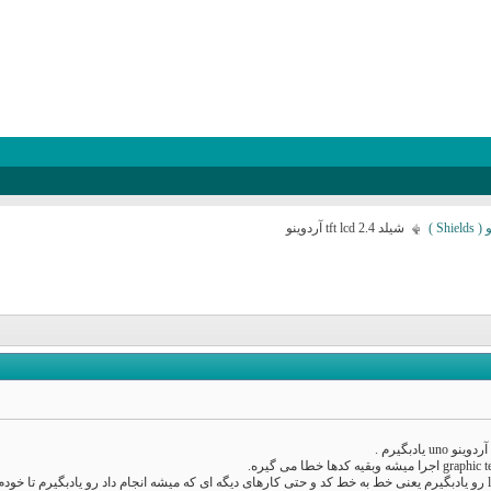
S )
شیلد tft lcd 2.4 آردوینو
درضمن میخوام اصولی تر کار بااین lcd رو یادبگیرم یعنی خط به خط کد و حتی کارهای دیگه ای که میشه انجام داد ر