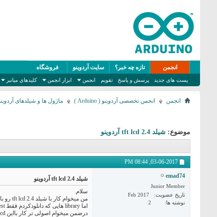
انجمن
تازه چه خبر؟
سایت آردوینو
فروشگاه
پست های جدید
پرسش و پاسخ
تقویم
انجمن
ابزار انجمن
کلیدهای میانبر
انجمن
انجمن تخصصی آردوینو ( Arduino )
ماژول ها و شیلدهای آردوینو ( hields
موضوع:
شیلد tft lcd 2.4 آردوینو
08:44 PM
03-06-2017,
emad74
شیلد tft lcd 2.4 آردوینو
Junior Member
سلام.
تاریخ عضویت
Feb 2017
من میخوام کار با شیلد tft lcd 2.4 رو با آردوینو uno یادبگیرم .
نوشته ها
2
اما library هایی که دانلودکردم فقط graphic test اجرا میشه وبقیه کدها خطا می گیره.