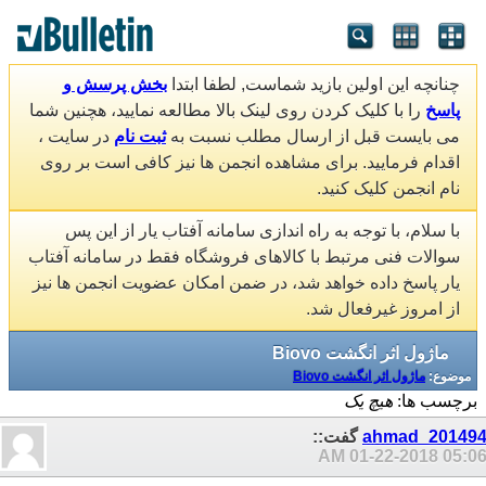
چنانچه این اولین بازید شماست, لطفا ابتدا
بخش پرسش و
پاسخ
را با کلیک کردن روی لینک بالا مطالعه نمایید، هچنین شما
می بایست قبل از ارسال مطلب نسبت به
ثبت نام
در سایت ،
اقدام فرمایید. برای مشاهده انجمن ها نیز کافی است بر روی
نام انجمن کلیک کنید.
با سلام، با توجه به راه اندازی سامانه آفتاب یار از این پس
سوالات فنی مرتبط با کالاهای فروشگاه فقط در سامانه آفتاب
یار پاسخ داده خواهد شد، در ضمن امکان عضویت انجمن ها نیز
از امروز غیرفعال شد.
ماژول اثر انگشت Biovo
موضوع:
ماژول اثر انگشت Biovo
برچسب ها:
هیچ یک
ahmad_20149
گفت::
01-22-2018
05:06 A