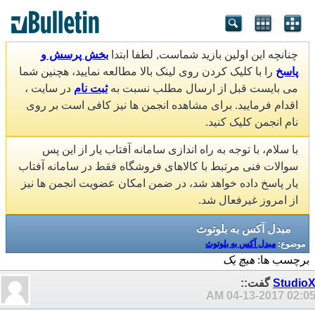
چنانچه این اولین بازید شماست, لطفا ابتدا
بخش پرسش و
پاسخ
را با کلیک کردن روی لینک بالا مطالعه نمایید، هچنین شما
می بایست قبل از ارسال مطلب نسبت به
ثبت نام
در سایت ،
اقدام فرمایید. برای مشاهده انجمن ها نیز کافی است بر روی
نام انجمن کلیک کنید.
با سلام، با توجه به راه اندازی سامانه آفتاب یار از این پس
سوالات فنی مرتبط با کالاهای فروشگاه فقط در سامانه آفتاب
یار پاسخ داده خواهد شد، در ضمن امکان عضویت انجمن ها نیز
از امروز غیرفعال شد.
مبدل آکس به بلوتوث
موضوع:
مبدل آکس به بلوتوث
برچسب ها:
هیچ یک
Studio
گفت::
04-13-2017
02:05 A