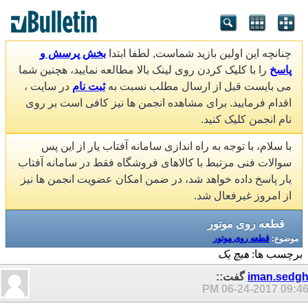
چنانچه این اولین بازید شماست, لطفا ابتدا
بخش پرسش و
پاسخ
را با کلیک کردن روی لینک بالا مطالعه نمایید، هچنین شما
می بایست قبل از ارسال مطلب نسبت به
ثبت نام
در سایت ،
اقدام فرمایید. برای مشاهده انجمن ها نیز کافی است بر روی
نام انجمن کلیک کنید.
با سلام، با توجه به راه اندازی سامانه آفتاب یار از این پس
سوالات فنی مرتبط با کالاهای فروشگاه فقط در سامانه آفتاب
یار پاسخ داده خواهد شد، در ضمن امکان عضویت انجمن ها نیز
از امروز غیرفعال شد.
قطعه روی موتور
موضوع:
قطعه روی موتور
برچسب ها:
هیچ یک
iman.sedg
گفت::
06-24-2017
09:46 P