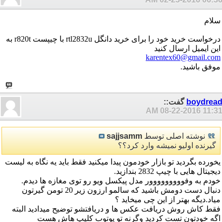
سلام
درخواست خرید خود را برای خرید دانگل rtl2832u با چیپست r820t به
این ایمیل ارسال کنید
karentex60@gmail.com
موفق باشید.
boydrea
گفت::
08-22-2016
11:31 A
نوشته اصلی توسط
sajjsamm
گیرنده اولیو نمیشه وارد کرد؟؟
یخورده بگردید تو بازار خودمون پیدا میکنید فقط باید یه نگاه به لیست
دیجیتال هایی با چیپ 2832 بندازید.
خودم به وفووووووووور مدل پیکسل ویو رو توی مغازه ها دیدم.
دنبال دست دومش باشید که سالمو ارزون زیر 20 تومن گیرتون
میاد.دیگه بهتر از این چی میخاید ؟
فقط کاش روش دریافت عکس ها و دریافتشو توضیح میدادید البته
اگه خودتون تست کردید وگرنه تو یوتوب کلیپ هاش هست