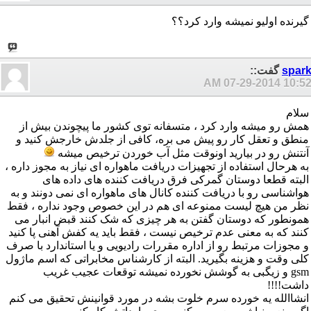
گیرنده اولیو نمیشه وارد کرد؟؟
spar
گفت::
07-29-2014
10:52 A
سلام
همش رو میشه وارد کرد ، متسفانه توی کشور ما پیچوندن بیش از
منطق و تعقل کار رو پیش می بره، کافی از جلدش خارجش کنید و
آنتنش رو در بیارید اونوقت مثل آب خوردن ترخیص میشه
به هرحال استفاده از تجهیزات دریافت ماهواره ای نیاز به مجوز داره ،
البته قطعا دوستان گمرکی فرق دریافت کننده های داده های
هواشناسی رو با دریافت کننده کانال های ماهواره ای نمی دونند و به
نظر من هیچ لیست ممنوعه ای هم در این خصوص وجود نداره ، فقط
همونطور که دوستان گفتن به هر چیزی که شک کنند قبض انبار می
کنند که به معنی عدم ترخیص نیست ، فقط باید یه کفش آهنی پا کنید
و مجوزات مرتبط رو از اداره مقررات رادیویی و یا استاندارد با صرف
کلی وقت و هزینه بگیرید. البته از کارشناس مخابراتی که اسم ماژول
gsm و زیگبی به گوشش نخورده نمیشه توقعات عجیب غریب
داشت!!!!
انشاالله یه خورده سرم خلوت بشه در مورد قوانینش تحقیق می کنم