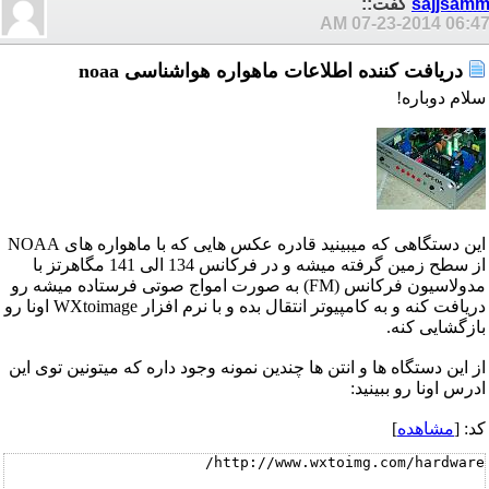
sajjsam
گفت::
07-23-2014
06:47 A
دریافت کننده اطلاعات ماهواره هواشناسی noaa
سلام دوباره!
این دستگاهی که میبینید قادره عکس هایی که با ماهواره های NOAA
از سطح زمین گرفته میشه و در فرکانس 134 الی 141 مگاهرتز با
مدولاسیون فرکانس (FM) به صورت امواج صوتی فرستاده میشه رو
دریافت کنه و به کامپیوتر انتقال بده و با نرم افزار WXtoimage اونا رو
بازگشایی کنه.
از این دستگاه ها و انتن ها چندین نمونه وجود داره که میتونین توی این
ادرس اونا رو ببینید:
کد: [
مشاهده
]
http://www.wxtoimg.com/hardware/