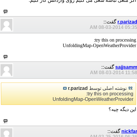
اگر منعی نباشه سعی می کنیم روی وارداتش کار کنیم.
r.pariza
گفت::
08-03-2014
05:35 A
try this on processing:
UnfoldingMap-OpenWeatherProvider
sajjsam
گفت::
08-03-2014
11:58 A
نوشته اصلی توسط
r.parizad
try this on processing:
UnfoldingMap-OpenWeatherProvider
این دیگه چیه؟
nickfa
گفت::
02-25-2016
06:36 A