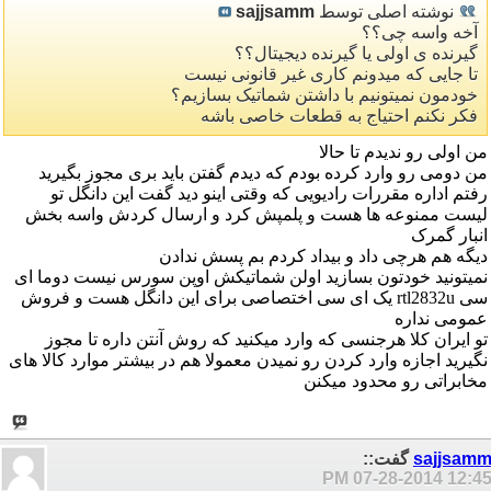
نوشته اصلی توسط
sajjsamm
آخه واسه چی؟؟
گیرنده ی اولی یا گیرنده دیجیتال؟؟
تا جایی که میدونم کاری غیر قانونی نیست
خودمون نمیتونیم با داشتن شماتیک بسازیم؟
فکر نکنم احتیاج به قطعات خاصی باشه
من اولی رو ندیدم تا حالا
من دومی رو وارد کرده بودم که دیدم گفتن باید بری مجوز بگیرید
رفتم اداره مقررات رادیویی که وقتی اینو دید گفت این دانگل تو
لیست ممنوعه ها هست و پلمپش کرد و ارسال کردش واسه بخش
انبار گمرک
دیگه هم هرچی داد و بیداد کردم بم پسش ندادن
نمیتونید خودتون بسازید اولن شماتیکش اوپن سورس نیست دوما ای
سی rtl2832u یک ای سی اختصاصی برای این دانگل هست و فروش
عمومی نداره
تو ایران کلا هرجنسی که وارد میکنید که روش آنتن داره تا مجوز
نگیرید اجازه وارد کردن رو نمیدن معمولا هم در بیشتر موارد کالا های
مخابراتی رو محدود میکنن
sajjsam
گفت::
07-28-2014
12:45 P