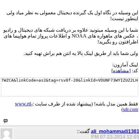
این وسیله در نگاه اول یک گیرنده دیجیتال معمولی به نظر میاد ولی
اینطور نیست!
شما با این وسیله میتونید علاوه بر دریافت شبکه های دیجیتال و رادیو
، عکس های ماهواره های NOAA و اطلاعات پرواز تمام هواپیما های
اطرافتون رو بگیرید!
ولی شما باید از طریق لینک بالا یه انتن هم براش تهیه کنید.
لینک آمازون:
کد: [
مشاهده
]
U7WZCA&linkCode=as2&tag=rsv0f-20&linkId=VDUNF73WYIZUZ2LH
فقط همین مدل باشه! (پیشنهاد شده از طرف سایت :
www.rtl-
)
sdr.com
ali_mohammadi136
گفت::
07-23-2014
12:01 P