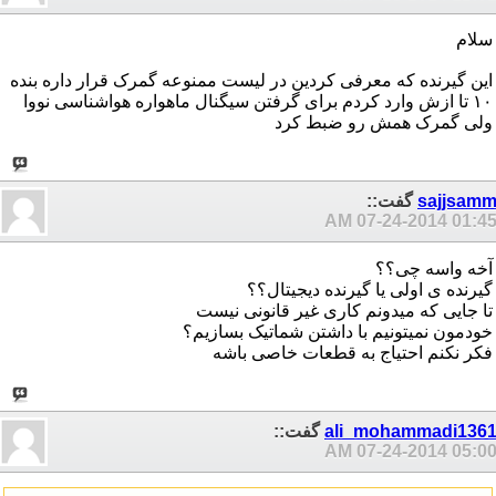
سلام
این گیرنده که معرفی کردین در لیست ممنوعه گمرک قرار داره بنده
۱۰ تا ازش وارد کردم برای گرفتن سیگنال ماهواره هواشناسی نووا
ولی گمرک همش رو ضبط کرد
sajjsam
گفت::
07-24-2014
01:45 A
آخه واسه چی؟؟
گیرنده ی اولی یا گیرنده دیجیتال؟؟
تا جایی که میدونم کاری غیر قانونی نیست
خودمون نمیتونیم با داشتن شماتیک بسازیم؟
فکر نکنم احتیاج به قطعات خاصی باشه
ali_mohammadi136
گفت::
07-24-2014
05:00 A