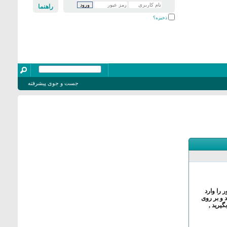
راهنما
ذخیره؟
جست و جوی پیشرفته
 را وارد
 و بر روی
یرید ,