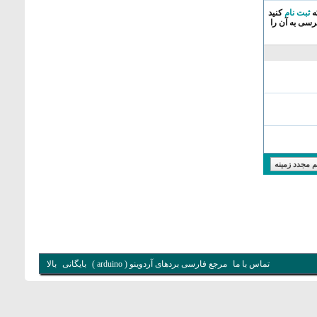
ه
ثبت نام
کنید
سی به آن را
تماس با ما
مرجع فارسی بردهای آردوینو ( arduino )
بایگانی
بالا