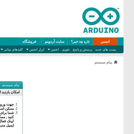
انجمن
تازه چه خبر؟
سایت آردوینو
فروشگاه
پست های جدید
پرسش و پاسخ
تقویم
انجمن
ابزار انجمن
کلیدهای میانبر
پیام سیستم
پیام سیستم
امکان بازدید ا
جهت ورود 
ممکن است 
شما برای 
کنید , مم
لینک فعال
ایمیل مدی