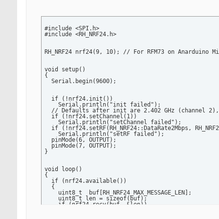
    else {

      Serial.println("unknown character");

    }

  }

}
#include <SPI.h>

#include <RH_NRF24.h>

RH_NRF24 nrf24(9, 10); // For RFM73 on Anarduino Mi
void setup()

{

  Serial.begin(9600);

  if (!nrf24.init())

    Serial.println("init failed");

  // Defaults after init are 2.402 GHz (channel 2),
  if (!nrf24.setChannel(1))

    Serial.println("setChannel failed");

  if (!nrf24.setRF(RH_NRF24::DataRate2Mbps, RH_NRF2
    Serial.println("setRF failed");

  pinMode(6, OUTPUT);

  pinMode(7, OUTPUT);

}

void loop()

{

  if (nrf24.available())

  {

    uint8_t  buf[RH_NRF24_MAX_MESSAGE_LEN];

    uint8_t len = sizeof(buf);

    if (nrf24.recv(buf, &len))

    {

      String str = (char*)buf;
