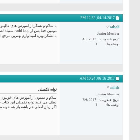
12:32 PM
04-14-2017,
با سلام و تسکر از اموزش های عالیتون 
salsali
دومین خط پس از void loop اشتباه لطفا اصلاح کنید..
Junior Member
با تشکر ویژه امید وارم بهترین مرجع ا
تاریخ عضویت
Apr 2017
نوشته ها
1
10:24 AM
06-16-2017,
mhsh
توابه تکمیلی
Junior Member
سلام و ممنون از آموزش های خوبتون
تاریخ عضویت
Feb 2017
لطف می کنید توابع تکمیلی این کتاب خ
نوشته ها
1
اگر زبان اصلی هم باشه باز هم خوبه م