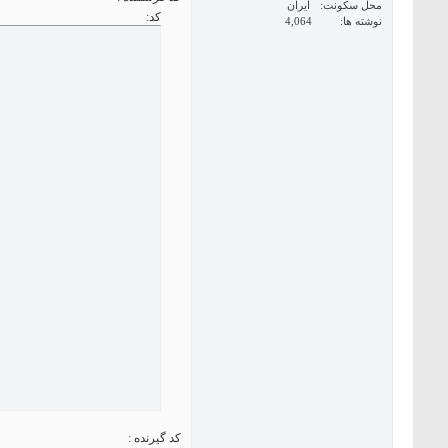
محل سکونت
ایران
کد:
نوشته ها
4,064
کد گیرنده :