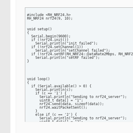
#include <RH_NRF24.h>

RH_NRF24 nrf24(9, 10);

void setup()

{

  Serial.begin(9600);

  if (!nrf24.init())

    Serial.println("init failed");

  if (!nrf24.setChannel(1))

    Serial.println("setChannel failed");

  if (!nrf24.setRF(RH_NRF24::DataRate2Mbps, RH_NRF2
    Serial.println("setRF failed");

}

void loop()

{

  if (Serial.available() > 0) {

    Serial.println(c);

    if (c == '1') {

      Serial.println("Sending to nrf24_server");

      uint8_t data[] = "1";

      nrf24.send(data, sizeof(data));

      nrf24.waitPacketSent();

    }

    else if (c == '2') {

      Serial.println("Sending to nrf24_server");

      uint8_t data[] = "2";

      nrf24.send(data, sizeof(data));

      nrf24.waitPacketSent();

    }
