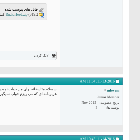
فایل های پیوست شده
(319.2 کیلو بایت, 485 مشاهده)
RadioHead.zip
لایک کردن
11:34 AM
11-13-2016,
سسلام متاسفانه برای من جواب نمیده 
mlovem
هربرنامه ای که می ریزم جواب نمیگیر
Junior Member
تاریخ عضویت
Nov 2015
نوشته ها
3
10:43 AM
11-14-2016,