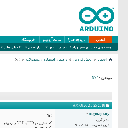
انجمن
تازه چه خبر؟
سایت آردوینو
فروشگاه
پست های جدید
پرسش و پاسخ
تقویم
انجمن
ابزار انجمن
کلیدهای میانبر
انجمن
بخش فروش
راهنمای استفاده از محصولات
Nrf
موضوع:
Nrf
06:20 AM
10-25-2016,
magmagmary
Nrf
مدیر گروه
کد کنترل دو LED با NRF و آردوینو
تاریخ عضویت
Nov 2013
کد فرستنده :