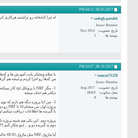
04:12 PM
08-03-2017,
اه چرا کتابخانه رو نزاشتید هرکاری ک
sadegh.parokh
Junior Member
تاریخ عضویت
Nov 2014
نوشته ها
2
03:07 PM
08-10-2017,
با سلام وتشکر بابت آموزش ها و کدها
tomcat71220
من کدها رو اجرا کردم و نتیجه هم گرفتم ولی الان 3 تا سو
Junior Member
تاریخ عضویت
Aug 2017
محل سکونت
IRAN
دیکدر هم حذف میشه
نوشته ها
8
2 - من 2تا پروژه دیگه هم دارم که توی اونا برام سوال پیش اومده:
پروژه 
با گیرنده ها اطلاعات دریافت میکنم ا
دوم به گیرنده دو و ... اینو چکار کنم ؟؟
آیا ماژول NRF مثل ماژول HC05 حالت AT COMMAND نداره که بشه ماژولها رو با هم Pair کرد؟؟