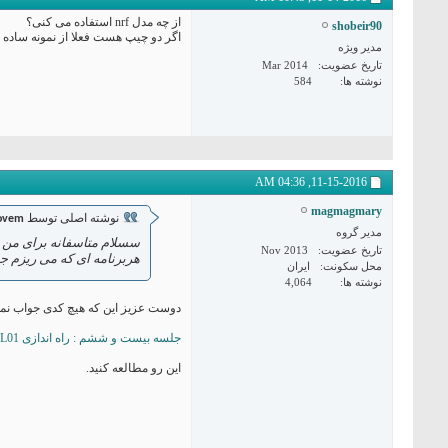
از چه مدل nrf استفاده می کنی؟
shobeir90
اگر دو چیپ هست فعلا از نمونه ساده 
مدیر ویژه
تاریخ عضویت
Mar 2014
نوشته ها
584
04:36 AM
11-15-2016,
magmagmary
نوشته اصلی توسط
ovem
مدیر گروه
سسلام متاسفانه برای من ج
تاریخ عضویت
Nov 2013
هربرنامه ای که می ریزم ج
محل سکونت
ایران
نوشته ها
4,064
دوست عزیز این که هیچ کدی جواب نمی
جلسه بیست و ششم : راه اندازی NRF24L01 با آردوینو | وبلاگ آردوینو
این رو مطالعه کنید.