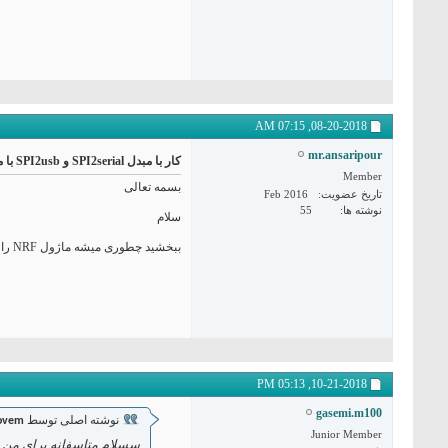
07:15 AM
08-20-2018,
mr.ansaripour
کار با مبدل SPI2serial و SPI2usb با ماژول NRF
Member
بسمه تعالی
تاریخ عضویت
Feb 2016
نوشته ها
55
سلام
ببخشید چطوری میشه ماژول NRF را با مبدل های SPI2usb و SPI2serial راه اندازی کرد؟ من خود ماژول رو راه اندازی کردم ولی این مبدلها نمی دونم چطوری میشه بهش اضافه کرد تا ارتباط سریال برقرار باشد ؟
05:13 PM
10-21-2018,
gasemi.m100
نوشته اصلی توسط
ovem
Junior Member
سسلام متاسفانه برای من ج