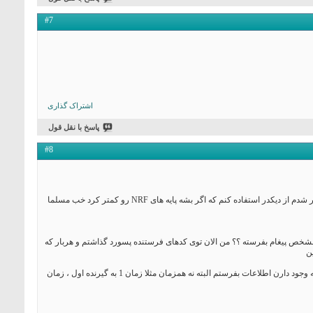
#7
اشتراک گذاری
پاسخ با نقل قول
#8
1 - مگر NRF با پروتکل spi کار نمیکنه پس چرا ما باید 6تا پایه شو به اردوینو وصل کنیم من توی پروژم بخاطر اینکه پایه کم دارم مجبور شدم از دیکدر استفاده کنم که اگر بشه پایه های NRF رو کمتر کرد خب مسلما
رای یک گیرنده مشخص پیغام بفرسته ؟؟ من الان توی کدهای فرستنده پسورد گذاشتم و هربار که
ن
پروژه دوم : این یکی هم شبیه پروژه بالایی هستش با این تفاوت که من فقط یدوتنه فرستنده دارم که میخام به گیرنده های مختلفی که وجود دارن اطلاعات بفرستم البته نه همزمان مثلا زمان 1 به گیرنده اول ، زمان