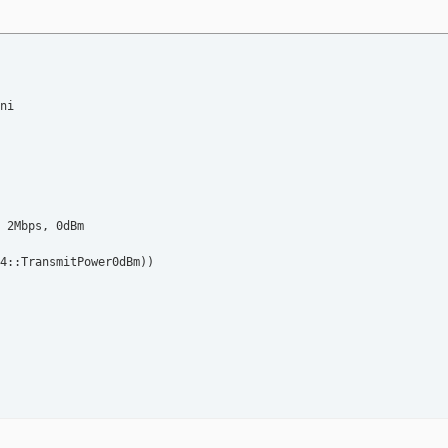
ni

 2Mbps, 0dBm

4::TransmitPower0dBm))
