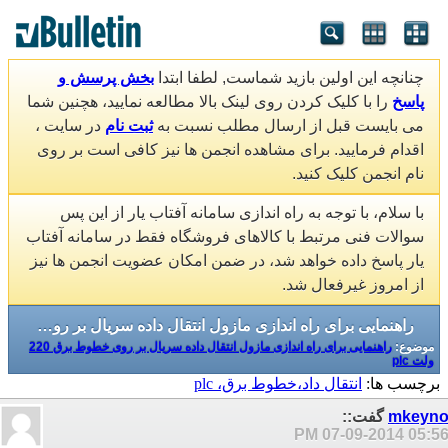
چنانچه این اولین بازید شماست, لطفا ابتدا
بخش پرسش و
پاسخ
را با کلیک کردن روی لینک بالا مطالعه نمایید، هچنین شما
می بایست قبل از ارسال مطلب نسبت به
ثبت نام
در سایت ،
اقدام فرمایید. برای مشاهده انجمن ها نیز کافی است بر روی
نام انجمن کلیک کنید.
با سلام، با توجه به راه اندازی سامانه آفتاب یار از این پس
سوالات فنی مرتبط با کالاهای فروشگاه فقط در سامانه آفتاب
یار پاسخ داده خواهد شد، در ضمن امکان عضویت انجمن ها نیز
از امروز غیرفعال شد.
راهنمایی برای راه اندازی مازول انتقال داده سریال بر روی خطوط برق 220 ولت plc
موضوع:
راهنمایی برای راه اندازی مازول انتقال داده سریال بر روی خطوط برق 220
ولت plc
برچسب ها:
انتقال داد،خطوط برق، plc
mkeyn
گفت::
07-09-2014
05:56 P