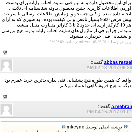
برای این محصول داره و نه تیم فنی سایت افتاب رایانه برای بدست
اوردن اطلاعات کاربری چنین محصول بدونه شناسنامه ای تلاشی
انجام داده ، بعد از کلی جستجو و ازمایش اطلاعات ارسالی با سرعت
پیش فرض 9600 بسیار ناقص و بی کیفیت بوده ، به طوری که به ازای
هر 10 کارکتر ارسالی حدود 2 تا 3 کاراتر متفاوت متقل میشد،
نمیدانم چرا برخی از ماژول های سایت افتاب رایانه بدونه هیچ بررسی
و پشتیبانی فنی خریداری میشوند
ویرایش توسط mkeyno : 08-06-2014 در ساعت
06:00 PM
abbas rezae
گفت::
02-13-2017
09:36 A
واقعا که همین طوره هیچ پشتیبانی فنی نداره بدترین خرید عمرم بود
دیگه به هیچ فروشگاهی اعتماد نمیکنم.
a.mehra
گفت::
04-15-2017
01:01 P
نوشته اصلی توسط
mkeyno