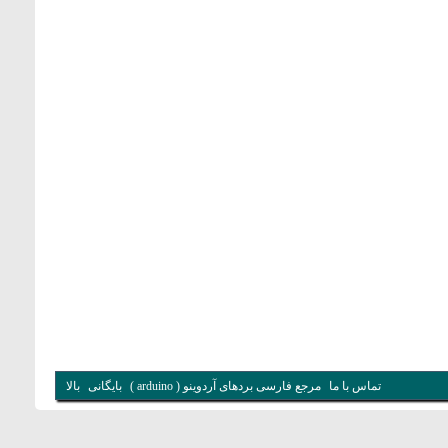
تماس با ما
مرجع فارسی بردهای آردوینو ( arduino )
بایگانی
بالا