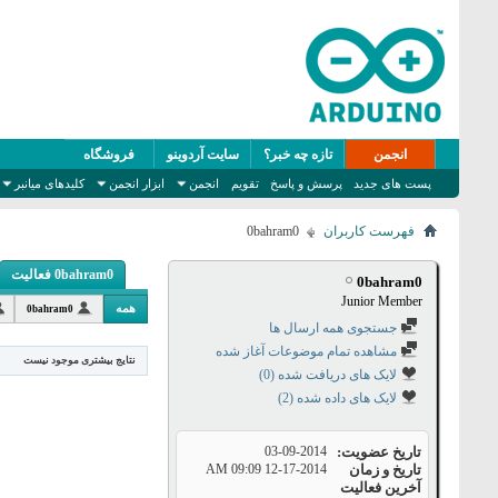
انجمن
تازه چه خبر؟
سایت آردوینو
فروشگاه
پست های جدید
پرسش و پاسخ
تقویم
انجمن
ابزار انجمن
کلیدهای میانبر
فهرست کاربران
0bahram0
0bahram0 فعالیت
0bahram0
Junior Member
همه
0bahram0
جستجوی همه ارسال ها
مشاهده تمام موضوعات آغاز شده
نتایج بیشتری موجود نیست
لایک های دریافت شده (0)
لایک های داده شده (2)
تاریخ عضویت
03-09-2014
تاریخ و زمان
12-17-2014
09:09 AM
آخرین فعالیت