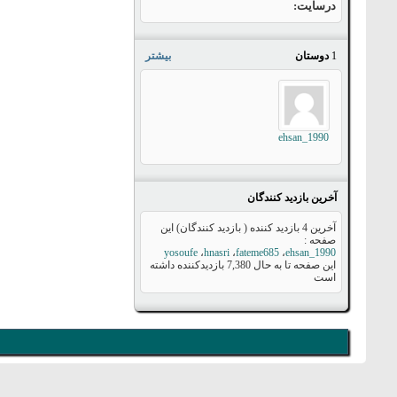
درسایت
1
دوستان
بیشتر
ehsan_1990
آخرین بازدید کنندگان
آخرین 4 بازدید کننده ( بازدید کنندگان) این
صفحه :
yosoufe
،
hnasri
،
fateme685
،
ehsan_1990
این صفحه تا به حال
7,380
بازدیدکننده داشته
است