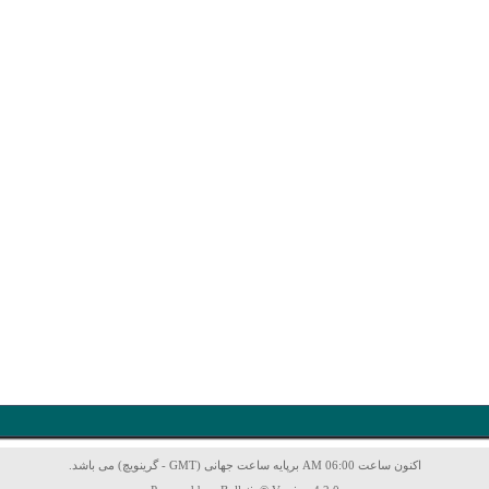
اکنون ساعت 06:00 AM برپایه ساعت جهانی (GMT - گرینویچ) می باشد.