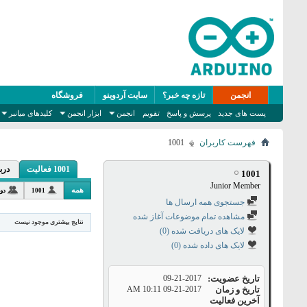
انجمن
تازه چه خبر؟
سایت آردوینو
فروشگاه
پست های جدید
پرسش و پاسخ
تقویم
انجمن
ابزار انجمن
کلیدهای میانبر
فهرست کاربران
1001
1001 فعالیت
درب
1001
Junior Member
همه
1001
دو
جستجوی همه ارسال ها
مشاهده تمام موضوعات آغاز شده
نتایج بیشتری موجود نیست
لایک های دریافت شده (0)
لایک های داده شده (0)
تاریخ عضویت
09-21-2017
تاریخ و زمان
09-21-2017
10:11 AM
آخرین فعالیت