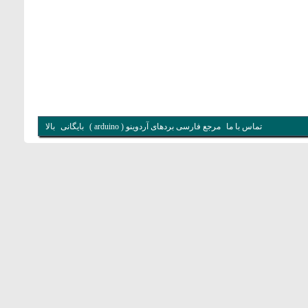
تماس با ما
مرجع فارسی بردهای آردوینو ( arduino )
بایگانی
بالا