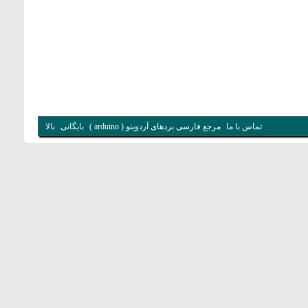
تماس با ما
مرجع فارسی بردهای آردوینو ( arduino )
بایگانی
بالا