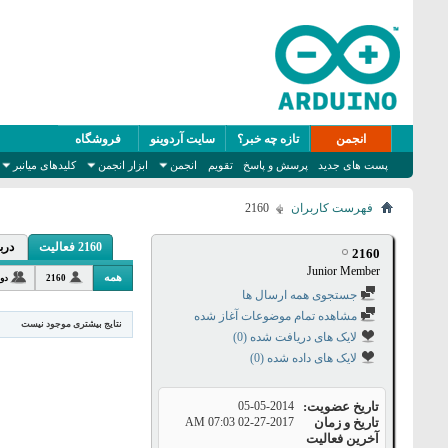
انجمن
تازه چه خبر؟
سایت آردوینو
فروشگاه
پست های جدید
پرسش و پاسخ
تقویم
انجمن
ابزار انجمن
کلیدهای میانبر
فهرست کاربران
2160
2160 فعالیت
درب
2160
Junior Member
همه
2160
دو
جستجوی همه ارسال ها
مشاهده تمام موضوعات آغاز شده
نتایج بیشتری موجود نیست
لایک های دریافت شده (0)
لایک های داده شده (0)
تاریخ عضویت
05-05-2014
تاریخ و زمان
02-27-2017
07:03 AM
آخرین فعالیت