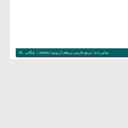
تماس با ما
مرجع فارسی بردهای آردوینو ( arduino )
بایگانی
بالا