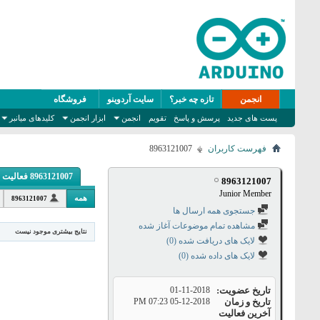
انجمن
تازه چه خبر؟
سایت آردوینو
فروشگاه
پست های جدید
پرسش و پاسخ
تقویم
انجمن
ابزار انجمن
کلیدهای میانبر
فهرست کاربران
8963121007
8963121007 فعالیت
8963121007
Junior Member
همه
8963121007
جستجوی همه ارسال ها
مشاهده تمام موضوعات آغاز شده
نتایج بیشتری موجود نیست
لایک های دریافت شده (0)
لایک های داده شده (0)
تاریخ عضویت
01-11-2018
تاریخ و زمان
05-12-2018
07:23 PM
آخرین فعالیت