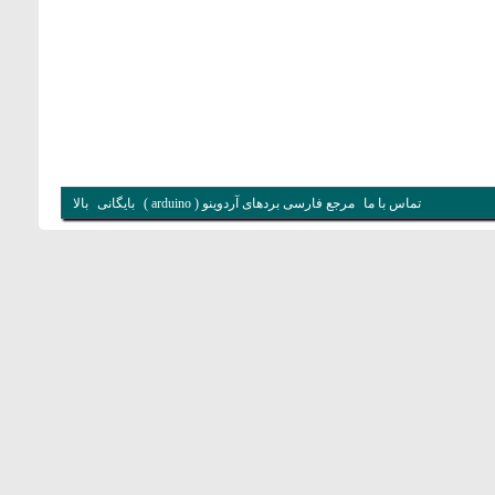
تماس با ما
مرجع فارسی بردهای آردوینو ( arduino )
بایگانی
بالا