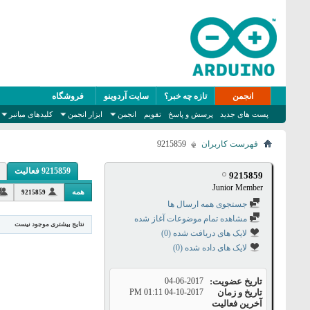
انجمن
تازه چه خبر؟
سایت آردوینو
فروشگاه
پست های جدید
پرسش و پاسخ
تقویم
انجمن
ابزار انجمن
کلیدهای میانبر
فهرست کاربران
9215859
9215859 فعالیت
9215859
Junior Member
همه
9215859
جستجوی همه ارسال ها
مشاهده تمام موضوعات آغاز شده
نتایج بیشتری موجود نیست
لایک های دریافت شده (0)
لایک های داده شده (0)
تاریخ عضویت
04-06-2017
تاریخ و زمان
04-10-2017
01:11 PM
آخرین فعالیت