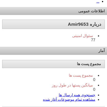
...
اطلاعات عمومی
درباره Amir9653
سئوال امنیتی
77
آمار
مجموع پست ها
مجموع پست ها
0
میانگین پستها در طول روز
0
جستجوی همه ارسال ها
مشاهده تمام موضوعات آغاز شده