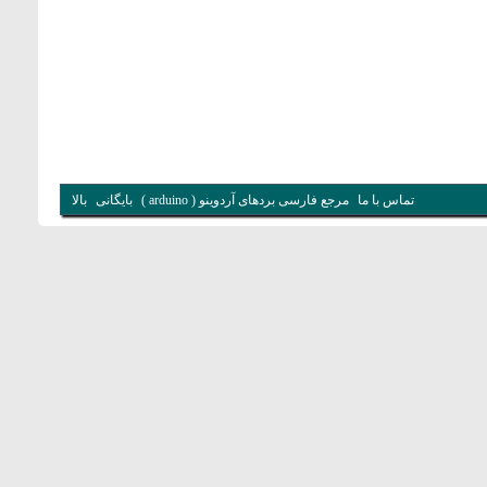
تماس با ما
مرجع فارسی بردهای آردوینو ( arduino )
بایگانی
بالا