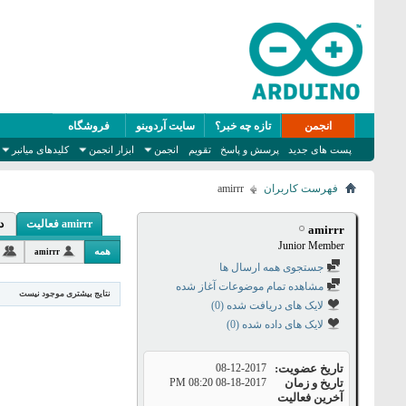
انجمن
تازه چه خبر؟
سایت آردوینو
فروشگاه
پست های جدید
پرسش و پاسخ
تقویم
انجمن
ابزار انجمن
کلیدهای میانبر
فهرست کاربران
amirrr
amirrr فعالیت
د
amirrr
Junior Member
همه
amirrr
جستجوی همه ارسال ها
مشاهده تمام موضوعات آغاز شده
نتایج بیشتری موجود نیست
لایک های دریافت شده (0)
لایک های داده شده (0)
تاریخ عضویت
08-12-2017
تاریخ و زمان
08-18-2017
08:20 PM
آخرین فعالیت