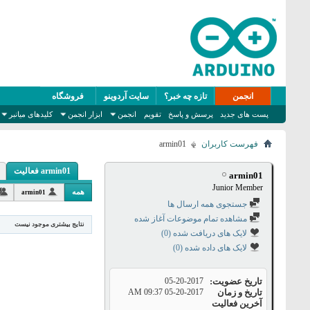
انجمن
تازه چه خبر؟
سایت آردوینو
فروشگاه
پست های جدید
پرسش و پاسخ
تقویم
انجمن
ابزار انجمن
کلیدهای میانبر
فهرست کاربران
armin01
armin01 فعالیت
armin01
Junior Member
همه
armin01
جستجوی همه ارسال ها
مشاهده تمام موضوعات آغاز شده
نتایج بیشتری موجود نیست
لایک های دریافت شده (0)
لایک های داده شده (0)
تاریخ عضویت
05-20-2017
تاریخ و زمان
05-20-2017
09:37 AM
آخرین فعالیت