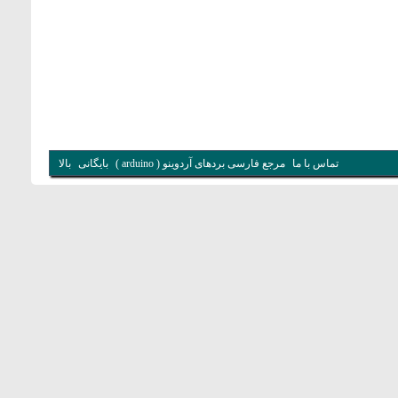
تماس با ما
مرجع فارسی بردهای آردوینو ( arduino )
بایگانی
بالا