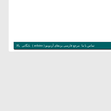
تماس با ما
مرجع فارسی بردهای آردوینو ( arduino )
بایگانی
بالا