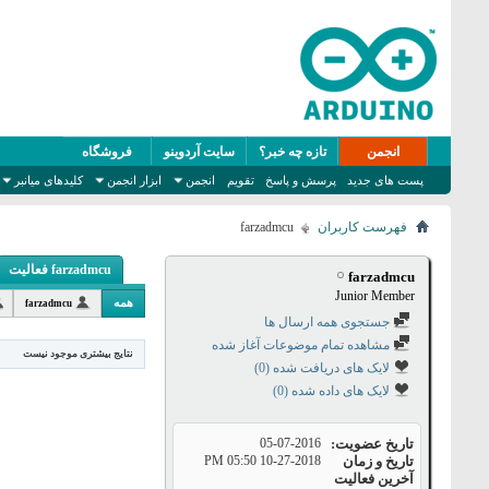
انجمن
تازه چه خبر؟
سایت آردوینو
فروشگاه
پست های جدید
پرسش و پاسخ
تقویم
انجمن
ابزار انجمن
کلیدهای میانبر
فهرست کاربران
farzadmcu
farzadmcu فعالیت
farzadmcu
Junior Member
همه
farzadmcu
جستجوی همه ارسال ها
مشاهده تمام موضوعات آغاز شده
نتایج بیشتری موجود نیست
لایک های دریافت شده (0)
لایک های داده شده (0)
تاریخ عضویت
05-07-2016
تاریخ و زمان
10-27-2018
05:50 PM
آخرین فعالیت