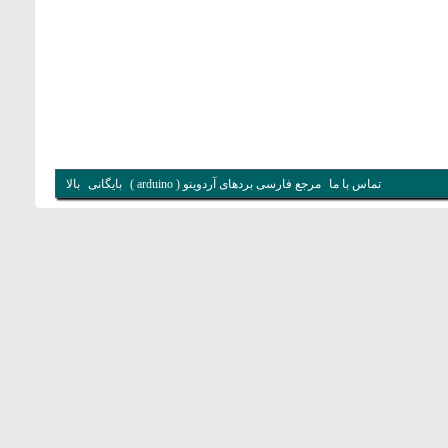
تماس با ما
مرجع فارسی بردهای آردوینو ( arduino )
بایگانی
بالا