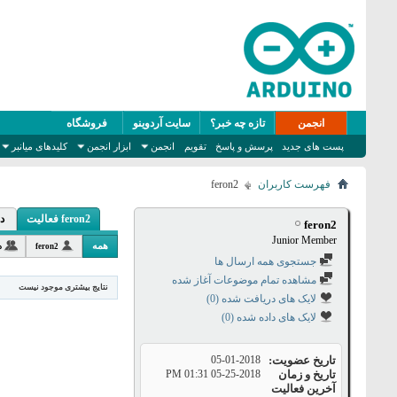
انجمن
تازه چه خبر؟
سایت آردوینو
فروشگاه
پست های جدید
پرسش و پاسخ
تقویم
انجمن
ابزار انجمن
کلیدهای میانبر
فهرست کاربران
feron2
feron2 فعالیت
د
feron2
Junior Member
همه
feron2
د
جستجوی همه ارسال ها
مشاهده تمام موضوعات آغاز شده
نتایج بیشتری موجود نیست
لایک های دریافت شده (0)
لایک های داده شده (0)
تاریخ عضویت
05-01-2018
تاریخ و زمان
05-25-2018
01:31 PM
آخرین فعالیت