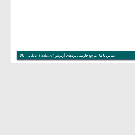
تماس با ما
مرجع فارسی بردهای آردوینو ( arduino )
بایگانی
بالا