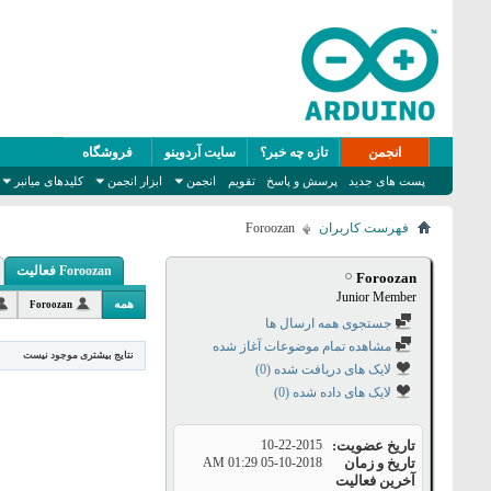
انجمن
تازه چه خبر؟
سایت آردوینو
فروشگاه
پست های جدید
پرسش و پاسخ
تقویم
انجمن
ابزار انجمن
کلیدهای میانبر
فهرست کاربران
Foroozan
Foroozan فعالیت
Foroozan
Junior Member
همه
Foroozan
جستجوی همه ارسال ها
مشاهده تمام موضوعات آغاز شده
نتایج بیشتری موجود نیست
لایک های دریافت شده (0)
لایک های داده شده (0)
تاریخ عضویت
10-22-2015
تاریخ و زمان
05-10-2018
01:29 AM
آخرین فعالیت