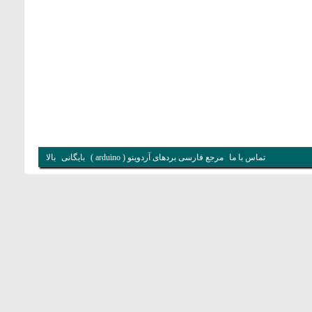
تماس با ما
مرجع فارسی بردهای آردوینو ( arduino )
بایگانی
بالا