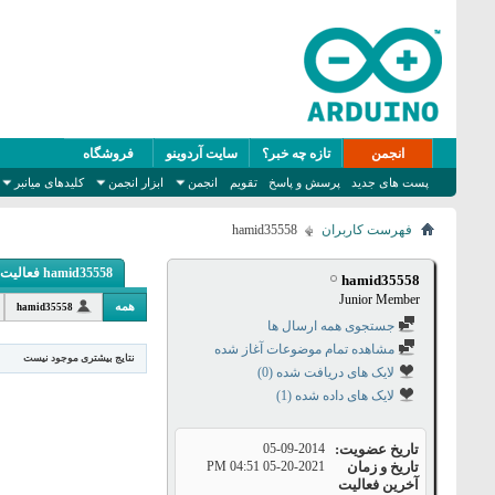
انجمن
تازه چه خبر؟
سایت آردوینو
فروشگاه
پست های جدید
پرسش و پاسخ
تقویم
انجمن
ابزار انجمن
کلیدهای میانبر
فهرست کاربران
hamid35558
hamid35558 فعالیت
hamid35558
Junior Member
همه
hamid35558
جستجوی همه ارسال ها
مشاهده تمام موضوعات آغاز شده
نتایج بیشتری موجود نیست
لایک های دریافت شده (0)
لایک های داده شده (1)
تاریخ عضویت
05-09-2014
تاریخ و زمان
05-20-2021
04:51 PM
آخرین فعالیت