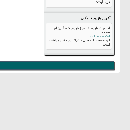
درسایت
آخرین بازدید کنندگان
آخرین 2 بازدید کننده ( بازدید کنندگان) این
صفحه :
hf21
،
ahoora94
این صفحه تا به حال
9,267
بازدیدکننده داشته
است