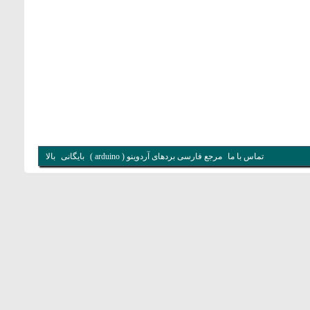
تماس با ما
مرجع فارسی بردهای آردوینو ( arduino )
بایگانی
بالا