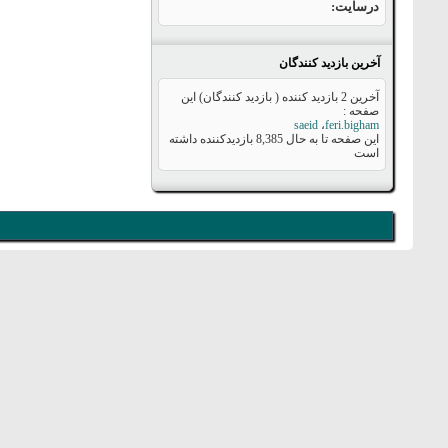
درسایت
آخرین بازدید کنندگان
آخرین 2 بازدید کننده ( بازدید کنندگان) این
صفحه :
saeid
،
feri.bigham
این صفحه تا به حال
8,385
بازدیدکننده داشته
است