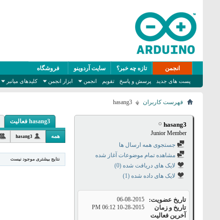
انجمن
تازه چه خبر؟
سایت آردوینو
فروشگاه
پست های جدید
پرسش و پاسخ
تقویم
انجمن
ابزار انجمن
کلیدهای میانبر
فهرست کاربران
hasang3
hasang3 فعالیت
hasang3
Junior Member
همه
hasang3
جستجوی همه ارسال ها
مشاهده تمام موضوعات آغاز شده
نتایج بیشتری موجود نیست
لایک های دریافت شده (0)
لایک های داده شده (1)
تاریخ عضویت
06-08-2015
تاریخ و زمان
10-28-2015
06:12 PM
آخرین فعالیت