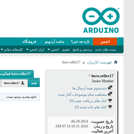
انجمن
تازه چه خبر؟
سایت آردوینو
فروشگاه
پست های جدید
پرسش و پاسخ
تقویم
انجمن
ابزار انجمن
کلیدهای میانبر
فهرست کاربران
hero.seller17
hero.seller17 فعالیت
hero.seller17
Junior Member
همه
hero.seller17
جستجوی همه ارسال ها
مشاهده تمام موضوعات آغاز شده
نتایج بیشتری موجود نیست
لایک های دریافت شده (0)
لایک های داده شده (0)
تاریخ عضویت
06-29-2014
تاریخ و زمان
10-21-2016
07:14 AM
آخرین فعالیت