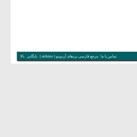
تماس با ما
مرجع فارسی بردهای آردوینو ( arduino )
بایگانی
بالا