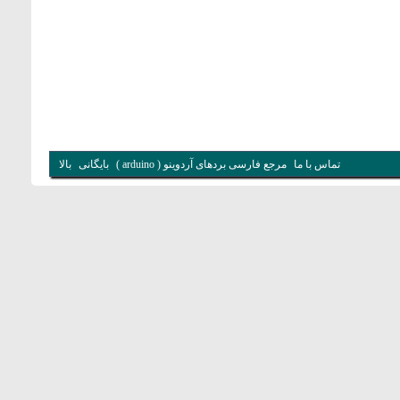
تماس با ما
مرجع فارسی بردهای آردوینو ( arduino )
بایگانی
بالا