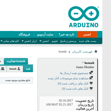
انجمن
تازه چه خبر؟
سایت آردوینو
فروشگاه
پست های جدید
پرسش و پاسخ
تقویم
انجمن
ابزار انجمن
کلیدهای میانبر
فهرست کاربران
homah
homah فعالیت
د
homah
Junior Member
همه
homah
جستجوی همه ارسال ها
مشاهده تمام موضوعات آغاز شده
نتایج بیشتری موجود نیست
لایک های دریافت شده (0)
لایک های داده شده (0)
تاریخ عضویت
02-16-2017
تاریخ و زمان
02-21-2017
06:07 AM
آخرین فعالیت