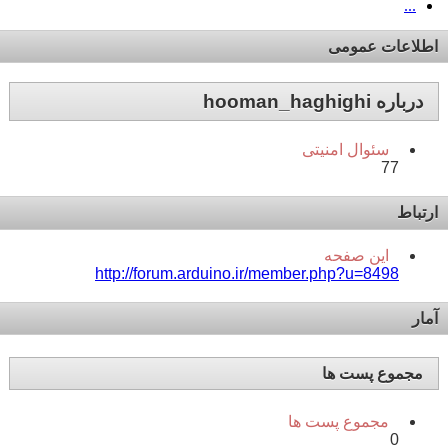
...
اطلاعات عمومی
درباره hooman_haghighi
سئوال امنیتی
77
ارتباط
این صفحه
http://forum.arduino.ir/member.php?u=8498
آمار
مجموع پست ها
مجموع پست ها
0