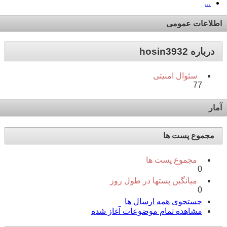
...
اطلاعات عمومی
درباره hosin3932
سئوال امنیتی
77
آمار
مجموع پست ها
مجموع پست ها
0
میانگین پستها در طول روز
0
جستجوی همه ارسال ها
مشاهده تمام موضوعات آغاز شده