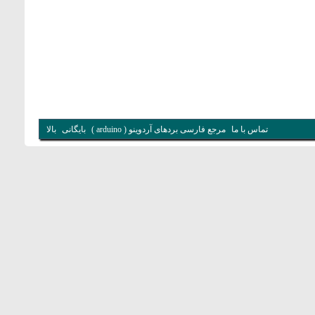
تماس با ما
مرجع فارسی بردهای آردوینو ( arduino )
بایگانی
بالا