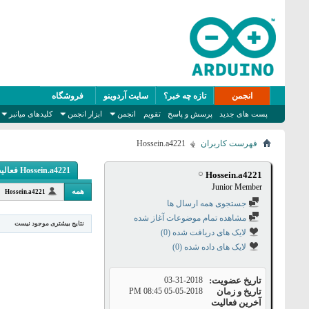
انجمن
تازه چه خبر؟
سایت آردوینو
فروشگاه
پست های جدید
پرسش و پاسخ
تقویم
انجمن
ابزار انجمن
کلیدهای میانبر
فهرست کاربران
Hossein.a4221
Hossein.a4221 فعالیت
Hossein.a4221
Junior Member
همه
Hossein.a4221
جستجوی همه ارسال ها
مشاهده تمام موضوعات آغاز شده
نتایج بیشتری موجود نیست
لایک های دریافت شده (0)
لایک های داده شده (0)
تاریخ عضویت
03-31-2018
تاریخ و زمان
05-05-2018
08:45 PM
آخرین فعالیت