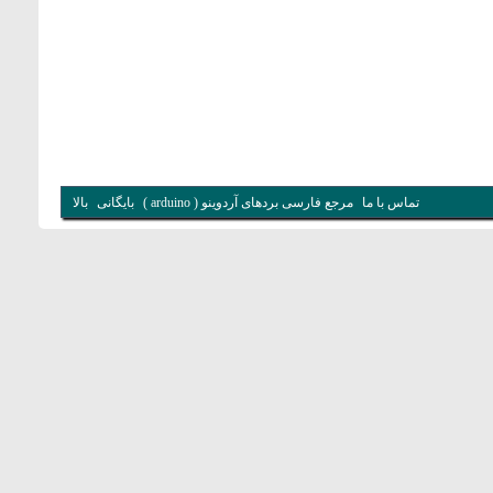
تماس با ما
مرجع فارسی بردهای آردوینو ( arduino )
بایگانی
بالا