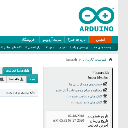
انجمن
تازه چه خبر؟
سایت آردوینو
فروشگاه
پست های جدید
پرسش و پاسخ
تقویم
انجمن
ابزار انجمن
کلیدهای میانبر
فهرست کاربران
kasrakh
kasrakh فعالیت
kasrakh
Junior Member
همه
kasrakh
جستجوی همه ارسال ها
مشاهده تمام موضوعات آغاز شده
نتایج بیشتری موجود نیست
لایک های دریافت شده (0)
لایک های داده شده (0)
تاریخ عضویت
07-18-2018
تاریخ و زمان
08-27-2020
05:32 AM
آخرین فعالیت