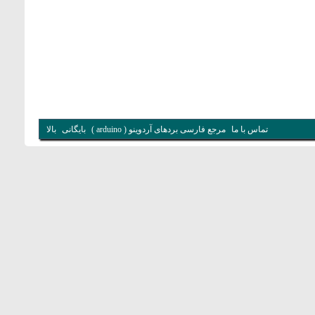
تماس با ما
مرجع فارسی بردهای آردوینو ( arduino )
بایگانی
بالا