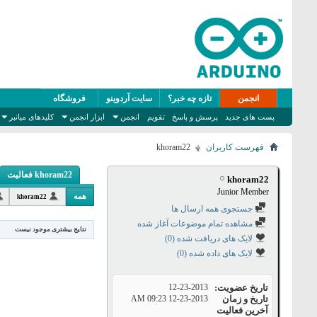
انجمن
تازه چه خبر؟
سایت آردوینو
فروشگاه
پست های جدید
پرسش و پاسخ
تقویم
انجمن
ابزار انجمن
کلیدهای میانبر
فهرست کاربران
khoram22
khoram22 فعالیت
khoram22
Junior Member
همه
khoram22
جستجوی همه ارسال ها
مشاهده تمام موضوعات آغاز شده
نتایج بیشتری موجود نیست
لایک های دریافت شده (0)
لایک های داده شده (0)
تاریخ عضویت
12-23-2013
تاریخ و زمان
12-23-2013
09:23 AM
آخرین فعالیت