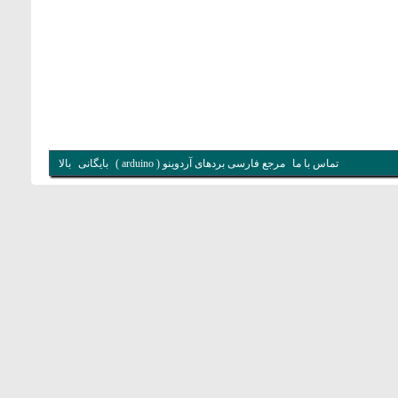
تماس با ما
مرجع فارسی بردهای آردوینو ( arduino )
بایگانی
بالا