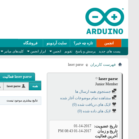
انجمن
تازه چه خبر؟
سایت آردوینو
فروشگاه
پست های جدید
پرسش و پاسخ
تقویم
انجمن
ابزار انجمن
کلیدهای میانبر
فهرست کاربران
laser parse
laser parse فعالیت
laser parse
Junior Member
همه
laser parse
جستجوی همه ارسال ها
مشاهده تمام موضوعات آغاز شده
نتایج بیشتری موجود نیست
لایک های دریافت شده (0)
لایک های داده شده (0)
تاریخ عضویت
01-14-2017
تاریخ و زمان
01-14-2017
08:43 PM
آخرین فعالیت