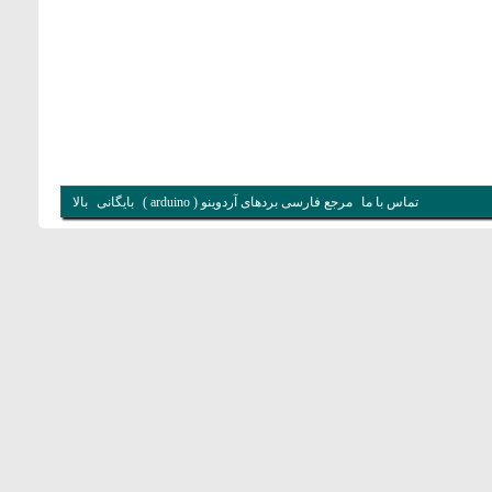
تماس با ما
مرجع فارسی بردهای آردوینو ( arduino )
بایگانی
بالا