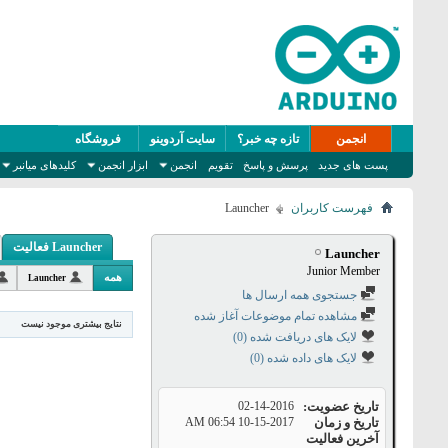
انجمن
تازه چه خبر؟
سایت آردوینو
فروشگاه
پست های جدید
پرسش و پاسخ
تقویم
انجمن
ابزار انجمن
کلیدهای میانبر
فهرست کاربران
Launcher
Launcher فعالیت
Launcher
Junior Member
همه
Launcher
جستجوی همه ارسال ها
مشاهده تمام موضوعات آغاز شده
نتایج بیشتری موجود نیست
لایک های دریافت شده (0)
لایک های داده شده (0)
تاریخ عضویت
02-14-2016
تاریخ و زمان
10-15-2017
06:54 AM
آخرین فعالیت