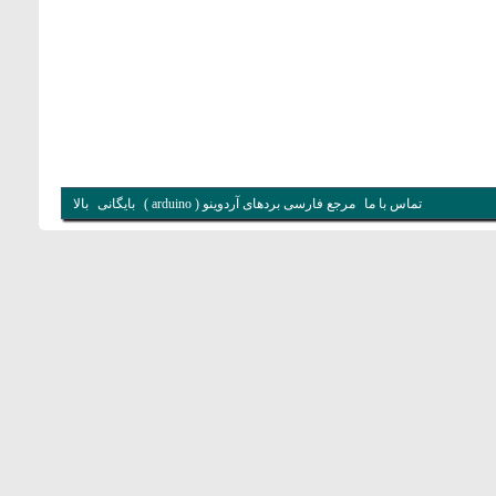
تماس با ما
مرجع فارسی بردهای آردوینو ( arduino )
بایگانی
بالا