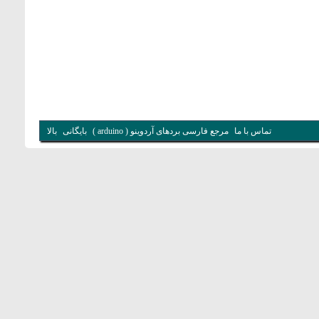
تماس با ما
مرجع فارسی بردهای آردوینو ( arduino )
بایگانی
بالا