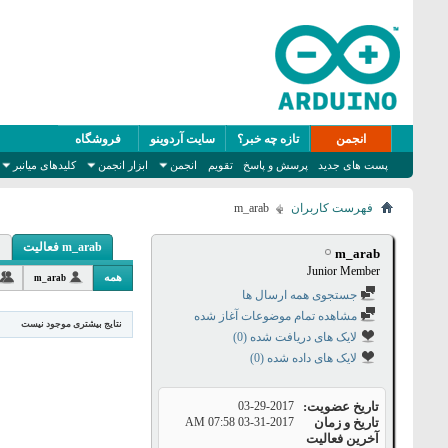
انجمن
تازه چه خبر؟
سایت آردوینو
فروشگاه
پست های جدید
پرسش و پاسخ
تقویم
انجمن
ابزار انجمن
کلیدهای میانبر
فهرست کاربران
m_arab
m_arab فعالیت
m_arab
Junior Member
همه
m_arab
جستجوی همه ارسال ها
مشاهده تمام موضوعات آغاز شده
نتایج بیشتری موجود نیست
لایک های دریافت شده (0)
لایک های داده شده (0)
تاریخ عضویت
03-29-2017
تاریخ و زمان
03-31-2017
07:58 AM
آخرین فعالیت