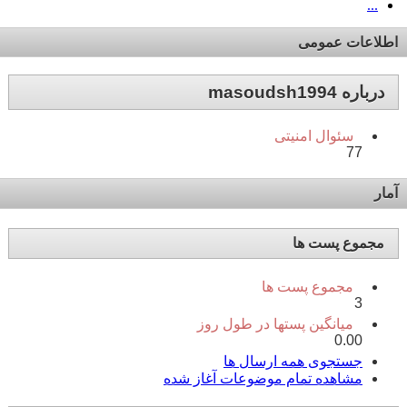
...
اطلاعات عمومی
درباره masoudsh1994
سئوال امنیتی
77
آمار
مجموع پست ها
مجموع پست ها
3
میانگین پستها در طول روز
0.00
جستجوی همه ارسال ها
مشاهده تمام موضوعات آغاز شده